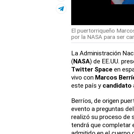
El puertorriqueño Marcos
por la NASA para ser can
La Administración Naci
(
NASA
) de EE.UU. pres
Twitter Space
en espa
vivo con
Marcos Berrí
este país y
candidato
Berríos, de origen puer
evento a preguntas del
realizó su proceso de 
tendrá que completar e
admitido en el cuerpo 