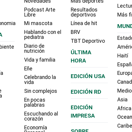
Novedades
Más deportes
Lectu
Podcast Arte
Resultados
Libre
deportivos
Más f
onomia
Mi mascota
Línea de hit
MUN
Hablando con el
BRV
A
pediatra
Estad
TBT Deportivo
Diario de
biente
Améri
nutrición
ÚLTIMA
Haití
Vida y familia
HORA
Españ
Eñe
ía
Europ
EDICIÓN USA
Celebrando la
Cana
vida
e
Medio
Sin complejos
EDICIÓN RD
a
Asia
En pocas
palabras
EDICIÓN
Africa
Escuchando al
IMPRESA
Ocean
corazón
Carib
Economía
SOBRE