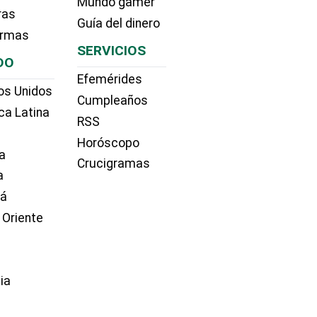
Mundo gamer
ras
Guía del dinero
irmas
SERVICIOS
DO
Efemérides
os Unidos
Cumpleaños
ca Latina
RSS
Horóscopo
a
Crucigramas
a
dá
 Oriente
ia
e