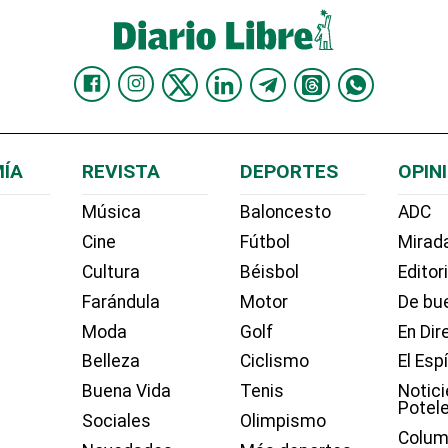
ÍA
REVISTA
DEPORTES
OPIN
Música
Baloncesto
ADC
Cine
Fútbol
Mirada
Cultura
Béisbol
Editor
Farándula
Motor
De bue
Moda
Golf
En Dir
Belleza
Ciclismo
El Esp
Buena Vida
Tenis
Notici
Potel
Sociales
Olimpismo
Colum