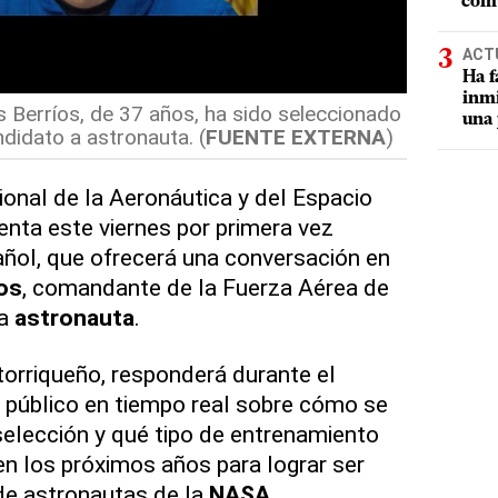
comu
ACT
Ha f
inmi
 Berríos, de 37 años, ha sido seleccionado
una 
didato a astronauta. (
FUENTE EXTERNA
)
onal de la Aeronáutica y del Espacio
enta este viernes por primera vez
ñol, que ofrecerá una conversación en
os
, comandante de la Fuerza Aérea de
a
astronauta
.
torriqueño, responderá durante el
 público en tiempo real sobre cómo se
selección y qué tipo de entrenamiento
n los próximos años para lograr ser
de astronautas de la
NASA
.