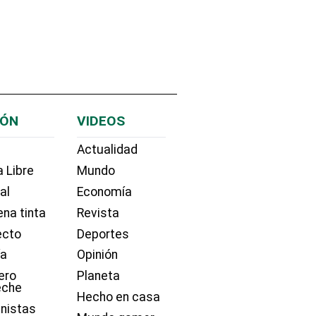
IÓN
VIDEOS
Actualidad
 Libre
Mundo
ial
Economía
na tinta
Revista
ecto
Deportes
ía
Opinión
ero
Planeta
eche
Hecho en casa
nistas