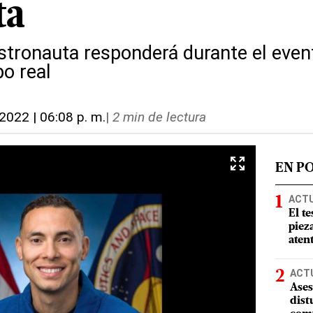
ta
astronauta responderá durante el even
po real
 2022 | 06:08 p. m.
|
2 min de lectura
EN P
ACT
El te
piez
aten
ACT
Ases
dist