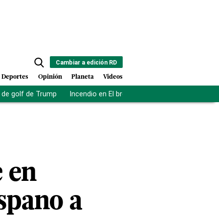
Cambiar a edición RD
Deportes
Opinión
Planeta
Videos
de golf de Trump
Incendio en El bronx
Muerte asistida en NY
e en
spano a