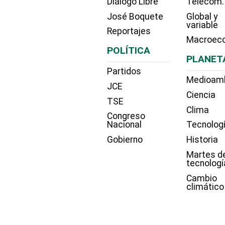
Diálogo Libre
Telecom.
José Boquete
Global y
variable
Reportajes
Macroec
POLÍTICA
PLANET
Partidos
Medioam
JCE
Ciencia
TSE
Clima
Congreso
Nacional
Tecnolog
Gobierno
Historia
Martes d
tecnologí
Cambio
climático