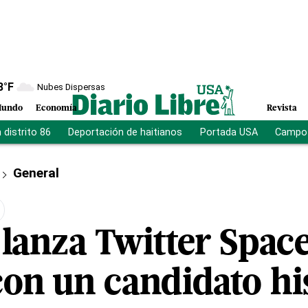
8
°F
Nubes Dispersas
undo
Economía
Revista
distrito 86
Deportación de haitianos
Portada USA
Campo 
General
lanza Twitter Spac
con un candidato hi