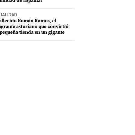
nidad de Espaillat
UALIDAD
allecido Román Ramos, el
grante asturiano que convirtió
pequeña tienda en un gigante