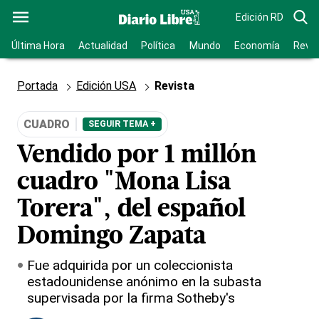
Edición RD
Última Hora
Actualidad
Política
Mundo
Economía
Revis
Portada
Edición USA
Revista
CUADRO
SEGUIR TEMA +
Vendido por 1 millón
cuadro "Mona Lisa
Torera", del español
Domingo Zapata
Fue adquirida por un coleccionista
estadounidense anónimo en la subasta
supervisada por la firma Sotheby's