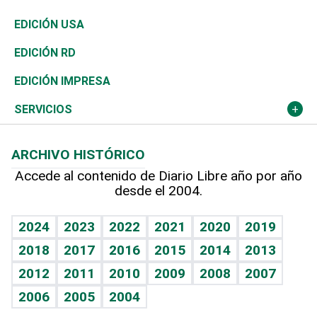
Reportajes
África
Vivienda
Buena Vida
Ciclismo
En Directo
Tecnología
Economía
EDICIÓN USA
Ocenanía
Telecom.
Sociales
Tenis
El Espía
Historia
Revista
EDICIÓN RD
Caribe
Global y variable
Novedades
Olimpismo
Noticiero Poteleche
Martes de tecnología
Deportes
EDICIÓN IMPRESA
Resto del mundo
Economía personal
Podcast Arte Libre
Más deportes
Columnistas
Cambio climático
Opinión
SERVICIOS
Macroeconomía
Mi mascota
Resultados deportivos
Lecturas
Planeta
Efemérides
ARCHIVO HISTÓRICO
Hablando con el pediatra
Línea de hit
Más firmas
Hecho en casa
Cumpleaños
Accede al contenido de Diario Libre año por año
desde el 2004.
Diario de nutrición
BRV
Mundo gamer
RSS
Vida y familia
TBT Deportivo
Guía del dinero
Horóscopos
2024
2023
2022
2021
2020
2019
Eñe
2018
2017
2016
2015
2014
2013
Crucigramas
2012
2011
2010
2009
2008
2007
Celebrando la vida
2006
2005
2004
Sin complejos