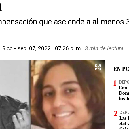
n
mpensación que asciende a al menos 
o Rico
-
sep. 07, 2022 | 07:26 p. m.
|
3 min de lectura
EN P
DEP
Con 
Domi
los 
DEP
Las 
del 