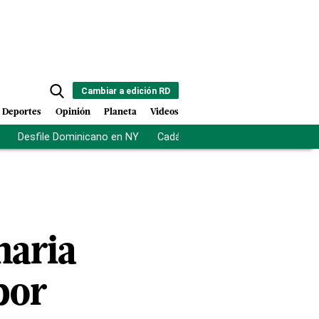
Cambiar a edición RD
Deportes
Opinión
Planeta
Videos
Desfile Dominicano en NY
Cadáveres en Chicago
Centro d
naria
por