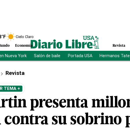
8
°F
Cielo Claro
undo
Economía
Revista
en Nueva York
Salón de baile
Portada USA
Hermanos Tate
Revista
R TEMA +
rtin presenta millo
contra su sobrino 