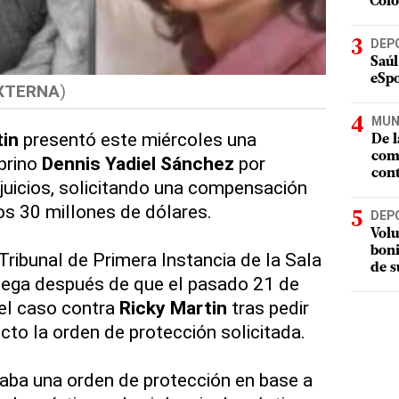
Col
DEP
Saúl
eSpo
XTERNA
)
MUN
tin
presentó este miércoles una
De l
com
brino
Dennis Yadiel Sánchez
por
cont
rjuicios, solicitando una compensación
s 30 millones de dólares.
DEP
Volu
boni
Tribunal de Primera Instancia de la Sala
de s
llega después de que el pasado 21 de
a el caso contra
Ricky Martin
tras pedir
ecto la orden de protección solicitada.
aba una orden de protección en base a