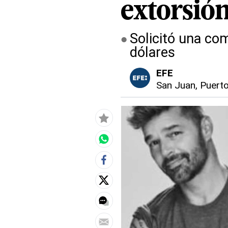
extorsió
Solicitó una co
dólares
EFE
San Juan, Puert