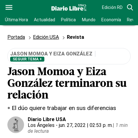
Edición RD
Última Hora
Actualidad
Política
Mundo
Economía
Revis
Portada
Edición USA
Revista
JASON MOMOA Y EIZA GONZÁLEZ
SEGUIR TEMA +
Jason Momoa y Eiza
González terminaron su
relación
El dúo quiere trabajar en sus diferencias
Diario Libre USA
Los Ángeles
- jun. 27, 2022 | 02:53 p. m.
|
1 min
de lectura