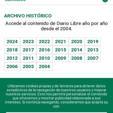
Macroeconomía
Mi mascota
Resultados deportivos
Lecturas
Planeta
Efemérides
ARCHIVO HISTÓRICO
Hablando con el pediatra
Línea de hit
Más firmas
Hecho en casa
Cumpleaños
Accede al contenido de Diario Libre año por año
desde el 2004.
Diario de nutrición
BRV
Mundo gamer
RSS
Vida y familia
TBT Deportivo
Guía del dinero
Horóscopos
2024
2023
2022
2021
2020
2019
Eñe
2018
2017
2016
2015
2014
2013
Crucigramas
2012
2011
2010
2009
2008
2007
Celebrando la vida
2006
2005
2004
Sin complejos
En pocas palabras
Utilizamos cookies propias y de terceros para obtener datos
Descarga nuestras aplicaciones para Android, iOS y
Escuchando al corazón
estadísticos de la navegación de nuestros usuarios y mejorar
sistema Huawei.
nuestros servicios. Esto nos permite personalizar el contenido
que ofrecemos y mostrar publicidad relacionada a sus
Economía Personal
intereses. Si continúa navegando, consideramos que acepta su
uso.
Consulta Libre