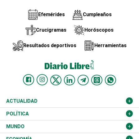
Efemérides
Cumpleaños
Crucigramas
Horóscopos
Resultados deportivos
Herramientas
ACTUALIDAD
Nacional
POLÍTICA
Ciudad
Partidos
MUNDO
Educación
JCE