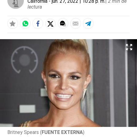
California
- jun. 27, 2022 | 10:28 p. m.
|
2 min de
lectura
Britney Spears (
FUENTE EXTERNA
)