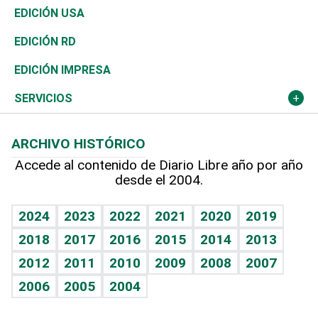
Reportajes
África
Vivienda
Buena Vida
Ciclismo
En Directo
Tecnología
Economía
EDICIÓN USA
Ocenanía
Telecom.
Sociales
Tenis
El Espía
Historia
Revista
EDICIÓN RD
Caribe
Global y variable
Novedades
Olimpismo
Noticiero Poteleche
Martes de tecnología
Deportes
EDICIÓN IMPRESA
Resto del mundo
Economía personal
Podcast Arte Libre
Más deportes
Columnistas
Cambio climático
Opinión
SERVICIOS
Macroeconomía
Mi mascota
Resultados deportivos
Lecturas
Planeta
Efemérides
ARCHIVO HISTÓRICO
Hablando con el pediatra
Línea de hit
Más firmas
Hecho en casa
Cumpleaños
Accede al contenido de Diario Libre año por año
desde el 2004.
Diario de nutrición
BRV
Mundo gamer
RSS
Vida y familia
TBT Deportivo
Guía del dinero
Horóscopos
2024
2023
2022
2021
2020
2019
Eñe
2018
2017
2016
2015
2014
2013
Crucigramas
2012
2011
2010
2009
2008
2007
Celebrando la vida
2006
2005
2004
Sin complejos