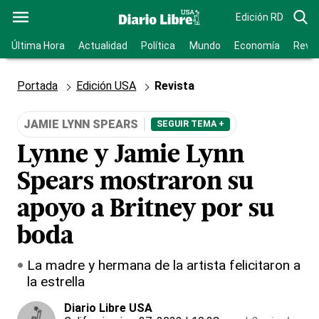
Edición RD
Última Hora
Actualidad
Política
Mundo
Economía
Revis
Portada
Edición USA
Revista
JAMIE LYNN SPEARS
SEGUIR TEMA +
Lynne y Jamie Lynn
Spears mostraron su
apoyo a Britney por su
boda
La madre y hermana de la artista felicitaron a
la estrella
Diario Libre USA