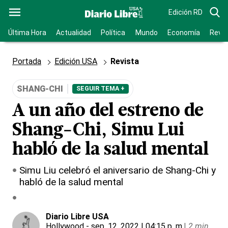
Edición RD
Última Hora
Actualidad
Política
Mundo
Economía
Revis
Portada
Edición USA
Revista
SHANG-CHI
SEGUIR TEMA +
A un año del estreno de
Shang-Chi, Simu Lui
habló de la salud mental
Simu Liu celebró el aniversario de Shang-Chi y
habló de la salud mental
Diario Libre USA
Hollywood
- sep. 12, 2022 | 04:15 p. m.
|
2 min