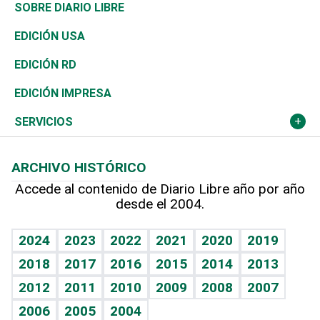
José Boquete
Asia
Consumo
Belleza
Golf
De buena tinta
Clima
Mundo
SOBRE DIARIO LIBRE
Reportajes
África
Vivienda
Buena Vida
Ciclismo
En Directo
Tecnología
Economía
EDICIÓN USA
Ocenanía
Telecom.
Sociales
Tenis
El Espía
Historia
Revista
EDICIÓN RD
Caribe
Global y variable
Novedades
Olimpismo
Noticiero Poteleche
Martes de tecnología
Deportes
EDICIÓN IMPRESA
Resto del mundo
Economía personal
Podcast Arte Libre
Más deportes
Columnistas
Cambio climático
Opinión
SERVICIOS
Macroeconomía
Mi mascota
Resultados deportivos
Lecturas
Planeta
Efemérides
ARCHIVO HISTÓRICO
Hablando con el pediatra
Línea de hit
Más firmas
Hecho en casa
Cumpleaños
Accede al contenido de Diario Libre año por año
desde el 2004.
Diario de nutrición
BRV
Mundo gamer
RSS
Vida y familia
TBT Deportivo
Guía del dinero
Horóscopos
2024
2023
2022
2021
2020
2019
Eñe
2018
2017
2016
2015
2014
2013
Crucigramas
2012
2011
2010
2009
2008
2007
Celebrando la vida
2006
2005
2004
Sin complejos