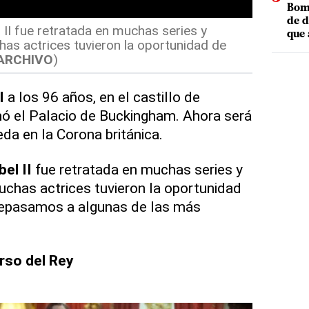
Bomb
de d
l II fue retratada en muchas series y
que 
has actrices tuvieron la oportunidad de
ARCHIVO
)
I
a los 96 años, en el castillo de
mó el Palacio de Buckingham. Ahora será
eda en la Corona británica.
bel II
fue retratada en muchas series y
muchas actrices tuvieron la oportunidad
 repasamos a algunas de las más
urso del Rey