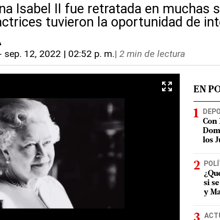
ina Isabel II fue retratada en muchas s
trices tuvieron la oportunidad de int
A
-
sep. 12, 2022 | 02:52 p. m.
|
2 min de lectura
EN P
DEP
Con 
Domi
los 
POLÍ
¿Qué
si s
y Ma
ACT