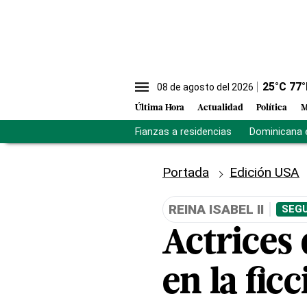
25
°C
77
°
08 de agosto del 2026
Última Hora
Actualidad
Política
M
Fianzas a residencias
Dominicana 
Portada
Edición USA
REINA ISABEL II
SEGU
Actrices 
en la fic