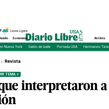
F
Lluvia Ligera
undo
Economía
Revista
en Nueva York
Salón de baile
Portada USA
Hermanos Tate
Revista
IR TEMA +
que interpretaron a 
ción