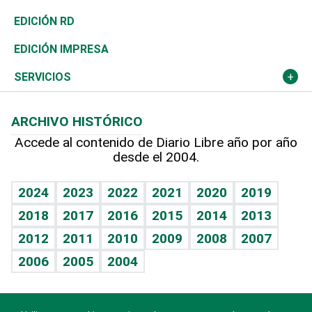
Ocenanía
Telecom.
Sociales
Tenis
El Espía
Historia
Revista
EDICIÓN RD
Caribe
Global y variable
Novedades
Olimpismo
Noticiero Poteleche
Martes de tecnología
Deportes
EDICIÓN IMPRESA
Resto del mundo
Economía personal
Podcast Arte Libre
Más deportes
Columnistas
Cambio climático
Opinión
SERVICIOS
Macroeconomía
Mi mascota
Resultados deportivos
Lecturas
Planeta
Efemérides
ARCHIVO HISTÓRICO
Hablando con el pediatra
Línea de hit
Más firmas
Hecho en casa
Cumpleaños
Accede al contenido de Diario Libre año por año
desde el 2004.
Diario de nutrición
BRV
Mundo gamer
RSS
Vida y familia
TBT Deportivo
Guía del dinero
Horóscopos
2024
2023
2022
2021
2020
2019
Eñe
2018
2017
2016
2015
2014
2013
Crucigramas
2012
2011
2010
2009
2008
2007
Celebrando la vida
2006
2005
2004
Sin complejos
En pocas palabras