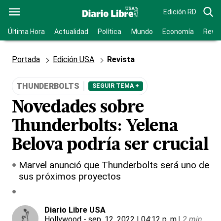
Edición RD
Última Hora
Actualidad
Política
Mundo
Economía
Revis
Portada
Edición USA
Revista
THUNDERBOLTS
SEGUIR TEMA +
Novedades sobre
Thunderbolts: Yelena
Belova podría ser crucial
Marvel anunció que Thunderbolts será uno de
sus próximos proyectos
Diario Libre USA
Hollywood
- sep. 12, 2022 | 04:12 p. m.
|
2 min