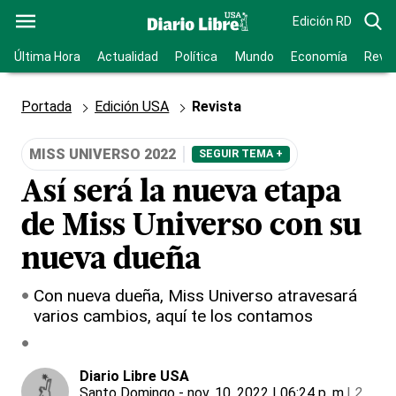
Edición RD
Última Hora
Actualidad
Política
Mundo
Economía
Revis
Portada
Edición USA
Revista
MISS UNIVERSO 2022
SEGUIR TEMA +
Así será la nueva etapa
de Miss Universo con su
nueva dueña
Con nueva dueña, Miss Universo atravesará
varios cambios, aquí te los contamos
Diario Libre USA
Santo Domingo
- nov. 10, 2022 | 06:24 p. m.
|
2