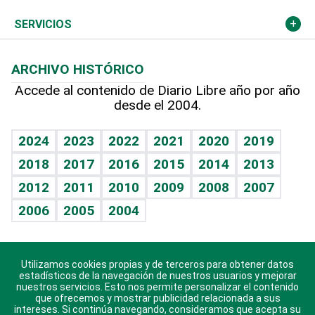
Resto del mundo
Economía personal
Podcast Arte Libre
Más deportes
Columnistas
Cambio climático
Opinión
SERVICIOS
Macroeconomía
Mi mascota
Resultados deportivos
Lecturas
Planeta
Efemérides
ARCHIVO HISTÓRICO
Hablando con el pediatra
Línea de hit
Más firmas
Hecho en casa
Cumpleaños
Accede al contenido de Diario Libre año por año
desde el 2004.
Diario de nutrición
BRV
Mundo gamer
RSS
Vida y familia
TBT Deportivo
Guía del dinero
Horóscopos
2024
2023
2022
2021
2020
2019
Eñe
2018
2017
2016
2015
2014
2013
Crucigramas
2012
2011
2010
2009
2008
2007
Celebrando la vida
2006
2005
2004
Sin complejos
En pocas palabras
Utilizamos cookies propias y de terceros para obtener datos
Descarga nuestras aplicaciones para Android, iOS y
Escuchando al corazón
estadísticos de la navegación de nuestros usuarios y mejorar
sistema Huawei.
nuestros servicios. Esto nos permite personalizar el contenido
que ofrecemos y mostrar publicidad relacionada a sus
Economía Personal
intereses. Si continúa navegando, consideramos que acepta su