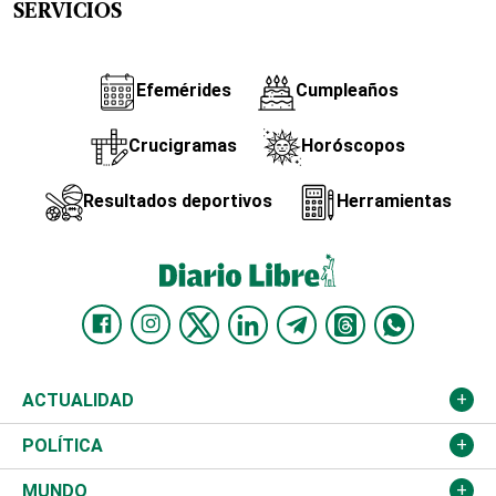
SERVICIOS
Efemérides
Cumpleaños
Crucigramas
Horóscopos
Resultados deportivos
Herramientas
ACTUALIDAD
Nacional
POLÍTICA
Ciudad
Partidos
MUNDO