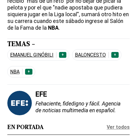
recibió “más de un reto” por no dejar de picar la
pelota y por el que "nadie apostaba que pudiera
siquiera jugar en la Liga local", sumará otro hito en
su carrera cuando este sábado ingrese al Salón
de la Fama de la
NBA
.
TEMAS -
EMANUEL GINÓBILI
BALONCESTO
+
+
NBA
+
EFE
Fehaciente, fidedigno y fácil. Agencia
de noticias multimedia en español.
Ver todos
EN PORTADA