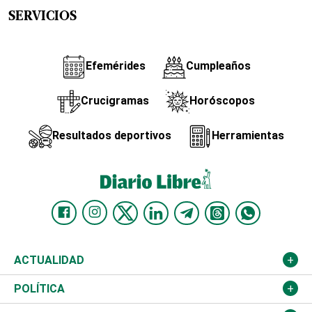
SERVICIOS
Efemérides
Cumpleaños
Crucigramas
Horóscopos
Resultados deportivos
Herramientas
ACTUALIDAD
Nacional
POLÍTICA