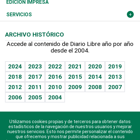
Caribe
Global y variable
Novedades
Olimpismo
Noticiero Poteleche
Martes de tecnología
Deportes
EDICIÓN IMPRESA
Resto del mundo
Economía personal
Podcast Arte Libre
Más deportes
Columnistas
Cambio climático
Opinión
SERVICIOS
Macroeconomía
Mi mascota
Resultados deportivos
Lecturas
Planeta
Efemérides
ARCHIVO HISTÓRICO
Hablando con el pediatra
Línea de hit
Más firmas
Hecho en casa
Cumpleaños
Accede al contenido de Diario Libre año por año
desde el 2004.
Diario de nutrición
BRV
Mundo gamer
RSS
Vida y familia
TBT Deportivo
Guía del dinero
Horóscopos
2024
2023
2022
2021
2020
2019
Eñe
2018
2017
2016
2015
2014
2013
Crucigramas
2012
2011
2010
2009
2008
2007
Celebrando la vida
2006
2005
2004
Sin complejos
En pocas palabras
Utilizamos cookies propias y de terceros para obtener datos
Descarga nuestras aplicaciones para Android, iOS y
Escuchando al corazón
estadísticos de la navegación de nuestros usuarios y mejorar
sistema Huawei.
nuestros servicios. Esto nos permite personalizar el contenido
que ofrecemos y mostrar publicidad relacionada a sus
Economía Personal