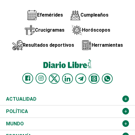
Efemérides
Cumpleaños
Crucigramas
Horóscopos
Resultados deportivos
Herramientas
ACTUALIDAD
Nacional
POLÍTICA
Ciudad
Partidos
MUNDO