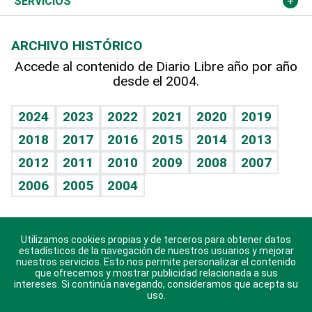
Cambio climático
Opinión
SERVICIOS
Macroeconomía
Mi mascota
Resultados deportivos
Lecturas
Planeta
Efemérides
ARCHIVO HISTÓRICO
Hablando con el pediatra
Línea de hit
Más firmas
Hecho en casa
Cumpleaños
Accede al contenido de Diario Libre año por año
desde el 2004.
Diario de nutrición
BRV
Mundo gamer
RSS
Vida y familia
TBT Deportivo
Guía del dinero
Horóscopos
2024
2023
2022
2021
2020
2019
Eñe
2018
2017
2016
2015
2014
2013
Crucigramas
2012
2011
2010
2009
2008
2007
Celebrando la vida
2006
2005
2004
Sin complejos
En pocas palabras
Utilizamos cookies propias y de terceros para obtener datos
Descarga nuestras aplicaciones para Android, iOS y
Escuchando al corazón
estadísticos de la navegación de nuestros usuarios y mejorar
sistema Huawei.
nuestros servicios. Esto nos permite personalizar el contenido
que ofrecemos y mostrar publicidad relacionada a sus
Economía Personal
intereses. Si continúa navegando, consideramos que acepta su
uso.
Consulta Libre