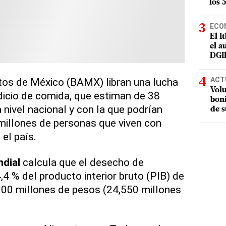
los 
ECO
El I
el a
DGI
ACT
os de México (BAMX) libran una lucha
Volu
rdicio de comida, que estiman de 38
boni
 nivel nacional y con la que podrían
de s
 millones de personas que viven con
 el país.
dial
calcula que el desecho de
,4 % del producto interior bruto (PIB) de
000 millones de pesos (24,550 millones