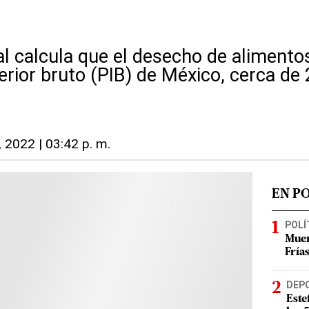
l calcula que el desecho de alimentos
erior bruto (PIB) de México, cerca de
, 2022 | 03:42 p. m.
EN P
POLÍ
Muer
Fría
DEP
Este