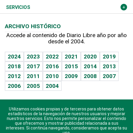
Resto del mundo
Economía personal
Podcast Arte Libre
Más deportes
Columnistas
Cambio climático
Opinión
SERVICIOS
Macroeconomía
Mi mascota
Resultados deportivos
Lecturas
Planeta
Efemérides
ARCHIVO HISTÓRICO
Hablando con el pediatra
Línea de hit
Más firmas
Hecho en casa
Cumpleaños
Accede al contenido de Diario Libre año por año
desde el 2004.
Diario de nutrición
BRV
Mundo gamer
RSS
Vida y familia
TBT Deportivo
Guía del dinero
Horóscopos
2024
2023
2022
2021
2020
2019
Eñe
2018
2017
2016
2015
2014
2013
Crucigramas
2012
2011
2010
2009
2008
2007
Celebrando la vida
2006
2005
2004
Sin complejos
En pocas palabras
Utilizamos cookies propias y de terceros para obtener datos
Descarga nuestras aplicaciones para Android, iOS y
Escuchando al corazón
estadísticos de la navegación de nuestros usuarios y mejorar
sistema Huawei.
nuestros servicios. Esto nos permite personalizar el contenido
que ofrecemos y mostrar publicidad relacionada a sus
Economía Personal
intereses. Si continúa navegando, consideramos que acepta su
uso.