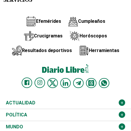
SERVICIOS
Efemérides
Cumpleaños
Crucigramas
Horóscopos
Resultados deportivos
Herramientas
ACTUALIDAD
Nacional
POLÍTICA
Ciudad
Partidos
MUNDO