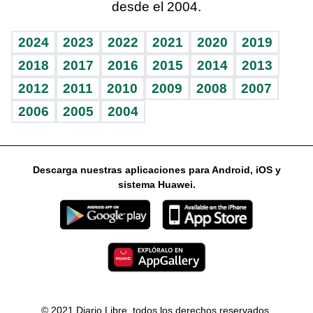
desde el 2004.
Diario de nutrición
Libreta deportiva
Lecturas
Mundo gamer
RSS
Vida y familia
BRV
Más firmas
Guía del dinero
Horóscopos
2024
2023
2022
2021
2020
2019
Eñe
TBT Deportivo
2018
2017
2016
2015
2014
2013
2012
2011
2010
2009
2008
2007
Celebrando la vida
2006
2005
2004
Sin complejos
En pocas palabras
Descarga nuestras aplicaciones para Android, iOS y
Escuchando al corazón
sistema Huawei.
Economía Personal
Consulta Libre
© 2021 Diario Libre, todos los derechos reservados.