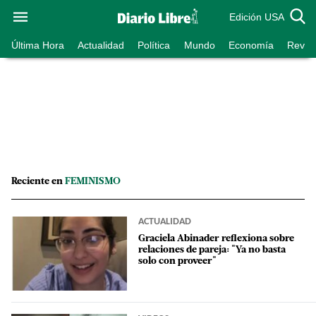
Edición USA
Última Hora
Actualidad
Política
Mundo
Economía
Revist
Reciente en
FEMINISMO
ACTUALIDAD
Graciela Abinader reflexiona sobre
relaciones de pareja: "Ya no basta
solo con proveer"