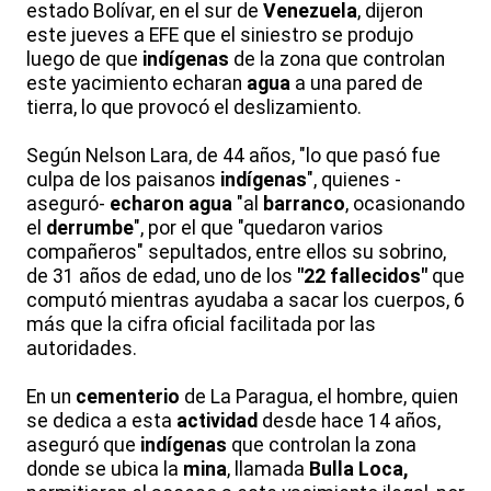
estado Bolívar, en el sur de
Venezuela
, dijeron
este jueves a EFE que el siniestro se produjo
luego de que
indígenas
de la zona que controlan
este yacimiento echaran
agua
a una pared de
tierra, lo que provocó el deslizamiento.
Según Nelson Lara, de 44 años, "lo que pasó fue
culpa de los paisanos
indígenas
", quienes -
aseguró-
echaron
agua
"al
barranco
, ocasionando
el
derrumbe
", por el que "quedaron varios
compañeros" sepultados, entre ellos su sobrino,
de 31 años de edad, uno de los
"22 fallecidos"
que
computó mientras ayudaba a sacar los cuerpos, 6
más que la cifra oficial facilitada por las
autoridades.
En un
cementerio
de La Paragua, el hombre, quien
se dedica a esta
actividad
desde hace 14 años,
aseguró que
indígenas
que controlan la zona
donde se ubica la
mina
, llamada
Bulla Loca,