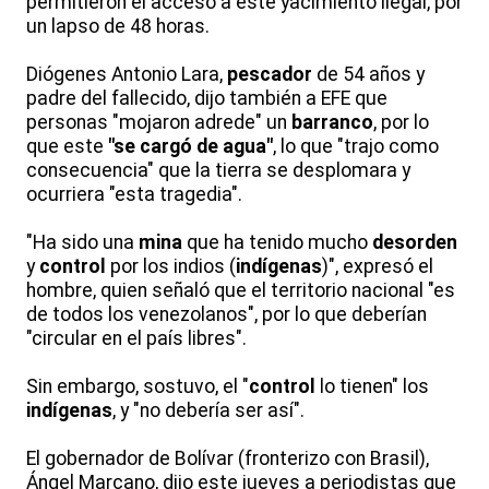
permitieron el acceso a este yacimiento ilegal, por
un lapso de 48 horas.
Diógenes Antonio Lara,
pescador
de 54 años y
padre del fallecido, dijo también a EFE que
personas "mojaron adrede" un
barranco
, por lo
que este
"se cargó de agua"
, lo que "trajo como
consecuencia" que la tierra se desplomara y
ocurriera "esta tragedia".
"Ha sido una
mina
que ha tenido mucho
desorden
y
control
por los indios (
indígenas
)", expresó el
hombre, quien señaló que el territorio nacional "es
de todos los venezolanos", por lo que deberían
"circular en el país libres".
Sin embargo, sostuvo, el "
control
lo tienen" los
indígenas
, y "no debería ser así".
El gobernador de Bolívar (fronterizo con Brasil),
Ángel Marcano, dijo este jueves a periodistas que