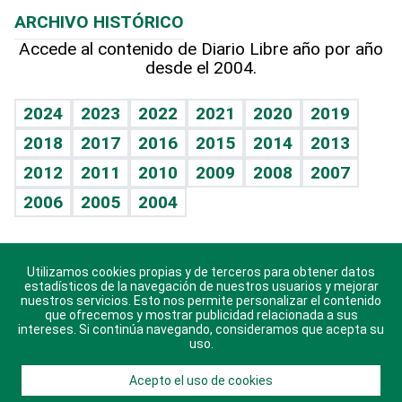
Planeta
Efemérides
ARCHIVO HISTÓRICO
Hablando con el pediatra
Línea de hit
Más firmas
Hecho en casa
Cumpleaños
Accede al contenido de Diario Libre año por año
desde el 2004.
Diario de nutrición
BRV
Mundo gamer
RSS
Vida y familia
TBT Deportivo
Guía del dinero
Horóscopos
2024
2023
2022
2021
2020
2019
Eñe
2018
2017
2016
2015
2014
2013
Crucigramas
2012
2011
2010
2009
2008
2007
Celebrando la vida
2006
2005
2004
Sin complejos
En pocas palabras
Utilizamos cookies propias y de terceros para obtener datos
Descarga nuestras aplicaciones para Android, iOS y
Escuchando al corazón
estadísticos de la navegación de nuestros usuarios y mejorar
sistema Huawei.
nuestros servicios. Esto nos permite personalizar el contenido
que ofrecemos y mostrar publicidad relacionada a sus
Economía Personal
intereses. Si continúa navegando, consideramos que acepta su
uso.
Consulta Libre
Acepto el uso de cookies
© 2021 Diario Libre, todos los derechos reservados.