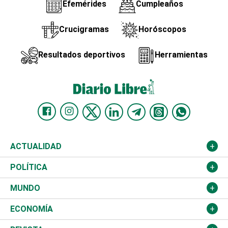
Efemérides
Cumpleaños
Crucigramas
Horóscopos
Resultados deportivos
Herramientas
ACTUALIDAD
Nacional
POLÍTICA
Ciudad
Partidos
MUNDO
Educación
JCE
Estados Unidos
ECONOMÍA