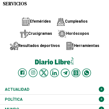
SERVICIOS
Efemérides
Cumpleaños
Crucigramas
Horóscopos
Resultados deportivos
Herramientas
ACTUALIDAD
Nacional
POLÍTICA