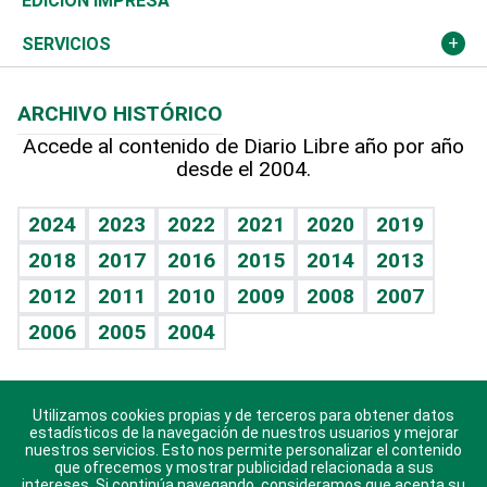
Deportes
EDICIÓN IMPRESA
Resto del mundo
Economía personal
Podcast Arte Libre
Más deportes
Columnistas
Cambio climático
Opinión
SERVICIOS
Macroeconomía
Mi mascota
Resultados deportivos
Lecturas
Planeta
Efemérides
ARCHIVO HISTÓRICO
Hablando con el pediatra
Línea de hit
Más firmas
Hecho en casa
Cumpleaños
Accede al contenido de Diario Libre año por año
desde el 2004.
Diario de nutrición
BRV
Mundo gamer
RSS
Vida y familia
TBT Deportivo
Guía del dinero
Horóscopos
2024
2023
2022
2021
2020
2019
Eñe
2018
2017
2016
2015
2014
2013
Crucigramas
2012
2011
2010
2009
2008
2007
Celebrando la vida
2006
2005
2004
Sin complejos
En pocas palabras
Utilizamos cookies propias y de terceros para obtener datos
Descarga nuestras aplicaciones para Android, iOS y
Escuchando al corazón
estadísticos de la navegación de nuestros usuarios y mejorar
sistema Huawei.
nuestros servicios. Esto nos permite personalizar el contenido
que ofrecemos y mostrar publicidad relacionada a sus
Economía Personal
intereses. Si continúa navegando, consideramos que acepta su