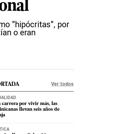
onal
mo "hipócritas", por
ían o eran
Ver todos
ORTADA
UALIDAD
a carrera por vivir más, las
nicanas llevan seis años de
aja
TICA