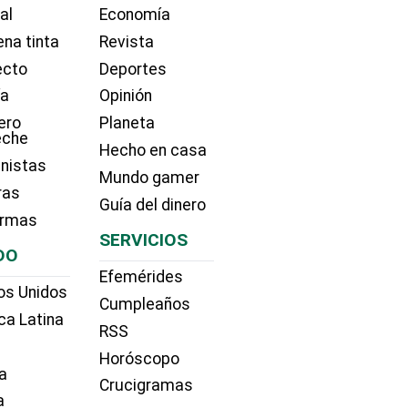
ial
Economía
na tinta
Revista
ecto
Deportes
ía
Opinión
ero
Planeta
eche
Hecho en casa
nistas
Mundo gamer
ras
Guía del dinero
irmas
SERVICIOS
DO
Efemérides
os Unidos
Cumpleaños
ca Latina
RSS
Horóscopo
a
Crucigramas
a