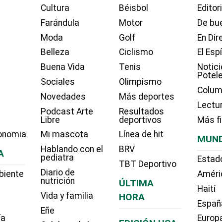
Cultura
Béisbol
Editor
Farándula
Motor
De bue
Moda
Golf
En Dir
Belleza
Ciclismo
El Esp
Buena Vida
Tenis
Notici
Potel
Sociales
Olimpismo
Colum
Novedades
Más deportes
Lectu
Podcast Arte
Resultados
Libre
deportivos
Más f
onomia
Mi mascota
Línea de hit
MUN
Hablando con el
BRV
A
pediatra
Estad
TBT Deportivo
Diario de
biente
Améri
nutrición
ÚLTIMA
Haití
Vida y familia
HORA
Españ
Eñe
ía
Europ