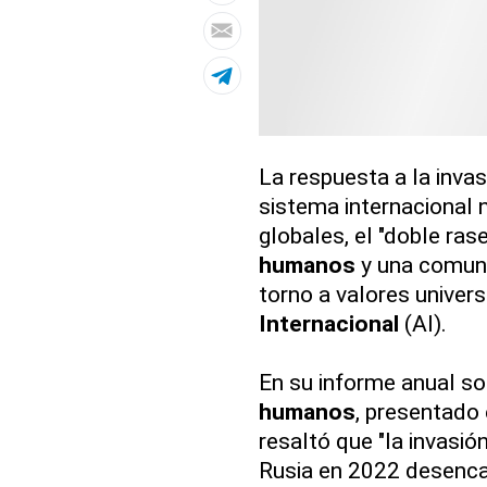
La respuesta a la inva
sistema internacional n
globales, el "doble ra
humanos
y una comuni
torno a valores univer
Internacional
(AI).
En su informe anual so
humanos
, presentado 
resaltó que "la invasió
Rusia en 2022 desenc