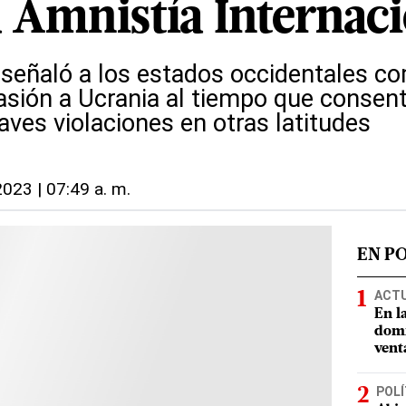
 Amnistía Internaci
 señaló a los estados occidentales co
asión a Ucrania al tiempo que consent
ves violaciones en otras latitudes
2023 | 07:49 a. m.
EN P
ACT
En l
domi
vent
POLÍ