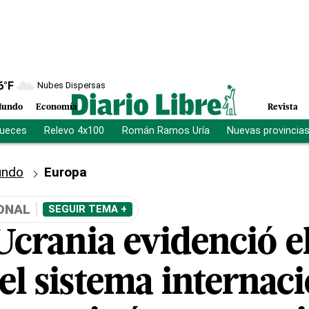
6
°F
Nubes Dispersas
undo
Economía
Revista
jueces
Relevo 4x100
Román Ramos Uría
Nuevas provincia
ndo
Europa
ONAL
SEGUIR TEMA +
Ucrania evidenció e
el sistema internaci