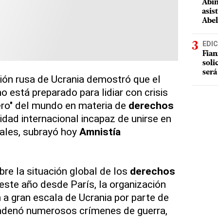
Abin
asis
Abel
EDIC
Fian
soli
será
sión rusa de Ucrania demostró que el
o está preparado para lidiar con crisis
sero" del mundo en materia de
derechos
dad internacional incapaz de unirse en
sales, subrayó hoy
Amnistía
bre la situación global de los
derechos
este año desde París, la organización
n a gran escala de Ucrania por parte de
adenó numerosos crímenes de guerra,