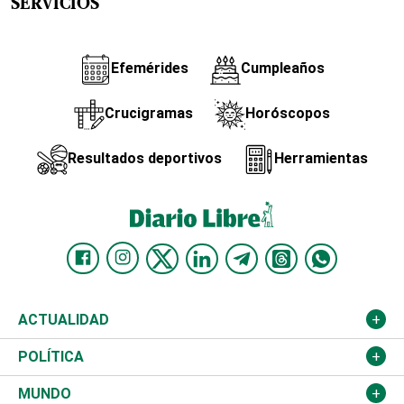
SERVICIOS
Efemérides
Cumpleaños
Crucigramas
Horóscopos
Resultados deportivos
Herramientas
ACTUALIDAD
Nacional
POLÍTICA
Ciudad
Partidos
MUNDO