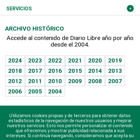
Resto del mundo
Economía personal
Podcast Arte Libre
Más deportes
Columnistas
Cambio climático
Opinión
SERVICIOS
Macroeconomía
Mi mascota
Resultados deportivos
Lecturas
Planeta
Efemérides
ARCHIVO HISTÓRICO
Hablando con el pediatra
Línea de hit
Más firmas
Hecho en casa
Cumpleaños
Accede al contenido de Diario Libre año por año
desde el 2004.
Diario de nutrición
BRV
Mundo gamer
RSS
Vida y familia
TBT Deportivo
Guía del dinero
Horóscopos
2024
2023
2022
2021
2020
2019
Eñe
2018
2017
2016
2015
2014
2013
Crucigramas
2012
2011
2010
2009
2008
2007
Celebrando la vida
2006
2005
2004
Sin complejos
En pocas palabras
Utilizamos cookies propias y de terceros para obtener datos
Descarga nuestras aplicaciones para Android, iOS y
Escuchando al corazón
estadísticos de la navegación de nuestros usuarios y mejorar
sistema Huawei.
nuestros servicios. Esto nos permite personalizar el contenido
que ofrecemos y mostrar publicidad relacionada a sus
Economía Personal
intereses. Si continúa navegando, consideramos que acepta su