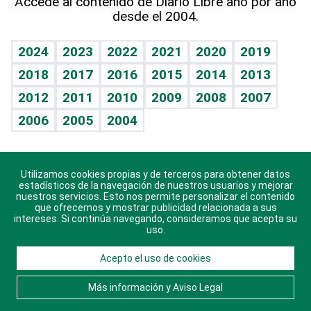
Accede al contenido de Diario Libre año por año
desde el 2004.
Diario de nutrición
BRV
Mundo gamer
RSS
Vida y familia
TBT Deportivo
Guía del dinero
Horóscopos
2024
2023
2022
2021
2020
2019
Eñe
2018
2017
2016
2015
2014
2013
Crucigramas
2012
2011
2010
2009
2008
2007
Celebrando la vida
2006
2005
2004
Sin complejos
En pocas palabras
Utilizamos cookies propias y de terceros para obtener datos
Descarga nuestras aplicaciones para Android, iOS y
Escuchando al corazón
estadísticos de la navegación de nuestros usuarios y mejorar
sistema Huawei.
nuestros servicios. Esto nos permite personalizar el contenido
que ofrecemos y mostrar publicidad relacionada a sus
Economía Personal
intereses. Si continúa navegando, consideramos que acepta su
uso.
Consulta Libre
Acepto el uso de cookies
© 2021 Diario Libre, todos los derechos reservados.
Consulta el
Aviso Legal
. Ponte en
Contacto
con
Más información y Aviso Legal
nosotros y conoce más sobre Diario Libre