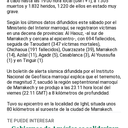
a cabo hasta las 19.00 hora local (GMT+1), a 1.305
muertos y 1.832 heridos, 1.220 de ellos en estado muy
grave.
Según los últimos datos difundidos este sábado por el
Ministerio del Interior marroquí, se registraron víctimas
en una decena de provincias: Al Haouz, -al sur de
Marrakech y cercana al epicentro-, con 694 fallecidos,
seguida de Taroudant (347 víctimas mortales),
Chichaoua (191 fallecidos), Ouarzazate (39), Marrakech
(14), Azilal (11), Agadir (5), Casablanca (3), Al Youssufia
(1) y en Tinguir (1).
Un boletín de alerta sísmica difundida por el Instituto
Nacional de Geofísica marroquí explica que el terremoto,
de magnitud 7, sacudió la región septentrional marroquí
de Marrakech y se produjo a las 23.11 hora local del
viernes (22.11 GMT) a 8 kilómetros de profundidad.
Tuvo su epicentro en la localidad de Ighil, situada unos
80 kilómetros al suroeste de la ciudad de Marrakech.
TE PUEDE INTERESAR