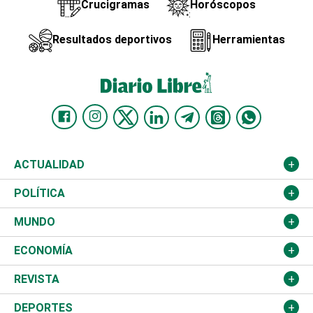
Crucigramas
Horóscopos
Resultados deportivos
Herramientas
ACTUALIDAD
Nacional
POLÍTICA
Ciudad
Partidos
MUNDO
Educación
JCE
Estados Unidos
ECONOMÍA
Salud
TSE
América Latina
Finanzas
REVISTA
Justicia
Congreso Nacional
Haití
Turismo
Música
DEPORTES