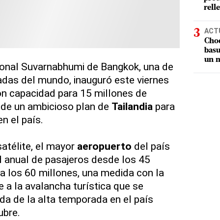
rell
ACT
Choq
basu
un m
ional Suvarnabhumi de Bangkok, una de
adas del mundo, inauguró este viernes
on capacidad para 15 millones de
 de un ambicioso plan de
Tailandia
para
n el país.
satélite, el mayor
aeropuerto
del país
 anual de pasajeros desde los 45
a los 60 millones, una medida con la
 a la avalancha turística que se
ada de la alta temporada en el país
ubre.