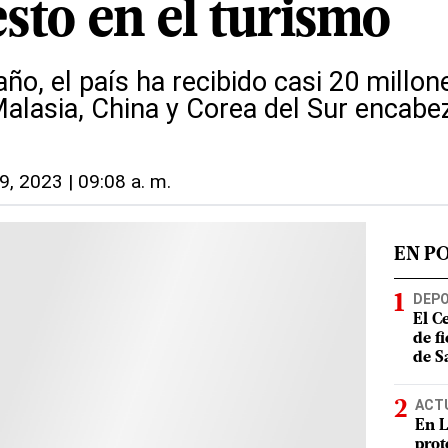
esto en el turismo
año, el país ha recibido casi 20 millon
Malasia, China y Corea del Sur encabez
9, 2023 | 09:08 a. m.
EN P
DEP
El C
de f
de S
ACT
En L
prot