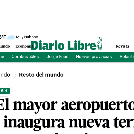
6
°F
Muy Nuboso
undo
Economía
Revista
ibe
Combustibles
Jorge Frías
Nuevas provincias
Volant
ndo
Resto del mundo
A +
El mayor aeropuert
a inaugura nueva te