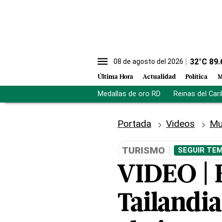
32
°C
89.
08 de agosto del 2026
Última Hora
Actualidad
Política
M
Medallas de oro RD
Reinas del Car
Portada
Videos
Mu
TURISMO
SEGUIR TEM
VIDEO | 
Tailandi