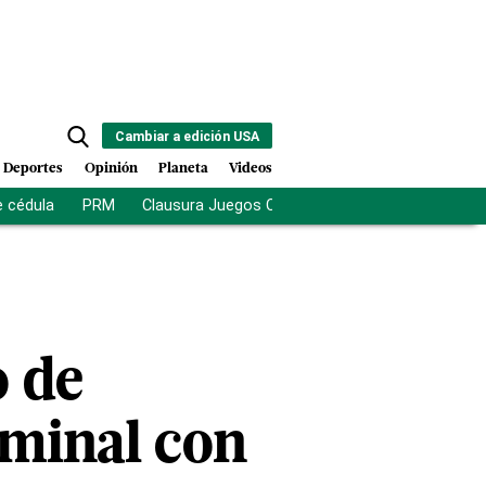
Cambiar a edición USA
Deportes
Opinión
Planeta
Videos
e cédula
PRM
Clausura Juegos Centroamericanos
De la Es
o de
rminal con