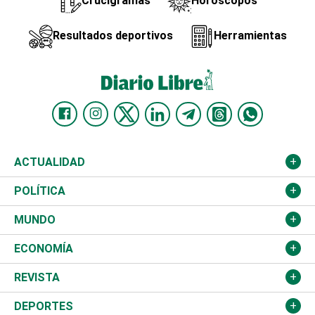
Crucigramas
Horóscopos
Resultados deportivos
Herramientas
ACTUALIDAD
Nacional
POLÍTICA
Ciudad
Partidos
MUNDO
Educación
JCE
Estados Unidos
ECONOMÍA
Salud
TSE
América Latina
Finanzas
REVISTA
Justicia
Congreso Nacional
Haití
Turismo
Música
DEPORTES