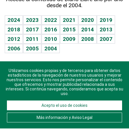
desde el 2004.
Diario de nutrición
BRV
Mundo gamer
RSS
Vida y familia
TBT Deportivo
Guía del dinero
Horóscopos
2024
2023
2022
2021
2020
2019
Eñe
2018
2017
2016
2015
2014
2013
Crucigramas
2012
2011
2010
2009
2008
2007
Celebrando la vida
2006
2005
2004
Sin complejos
En pocas palabras
Utilizamos cookies propias y de terceros para obtener datos
Descarga nuestras aplicaciones para Android, iOS y
Escuchando al corazón
estadísticos de la navegación de nuestros usuarios y mejorar
sistema Huawei.
nuestros servicios. Esto nos permite personalizar el contenido
que ofrecemos y mostrar publicidad relacionada a sus
Economía Personal
intereses. Si continúa navegando, consideramos que acepta su
uso.
Consulta Libre
Acepto el uso de cookies
© 2021 Diario Libre, todos los derechos reservados.
Consulta el
Aviso Legal
. Ponte en
Contacto
con
Más información y Aviso Legal
nosotros y conoce más sobre Diario Libre