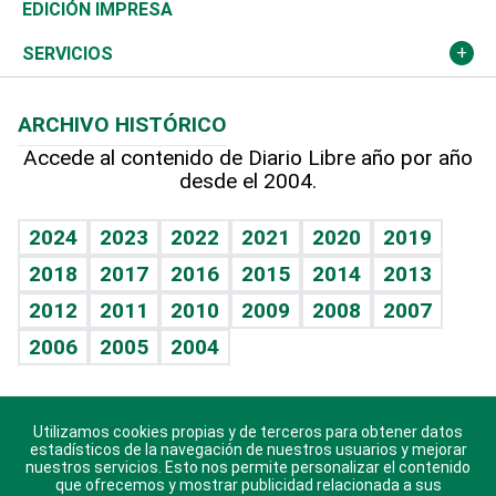
Caribe
Global y variable
Novedades
Olimpismo
Noticiero Poteleche
Martes de tecnología
Deportes
EDICIÓN IMPRESA
Resto del mundo
Economía personal
Podcast Arte Libre
Más deportes
Columnistas
Cambio climático
Opinión
SERVICIOS
Macroeconomía
Mi mascota
Resultados deportivos
Lecturas
Planeta
Efemérides
ARCHIVO HISTÓRICO
Hablando con el pediatra
Línea de hit
Más firmas
Hecho en casa
Cumpleaños
Accede al contenido de Diario Libre año por año
desde el 2004.
Diario de nutrición
BRV
Mundo gamer
RSS
Vida y familia
TBT Deportivo
Guía del dinero
Horóscopos
2024
2023
2022
2021
2020
2019
Eñe
2018
2017
2016
2015
2014
2013
Crucigramas
2012
2011
2010
2009
2008
2007
Celebrando la vida
2006
2005
2004
Sin complejos
En pocas palabras
Utilizamos cookies propias y de terceros para obtener datos
Descarga nuestras aplicaciones para Android, iOS y
Escuchando al corazón
estadísticos de la navegación de nuestros usuarios y mejorar
sistema Huawei.
nuestros servicios. Esto nos permite personalizar el contenido
que ofrecemos y mostrar publicidad relacionada a sus
Economía Personal