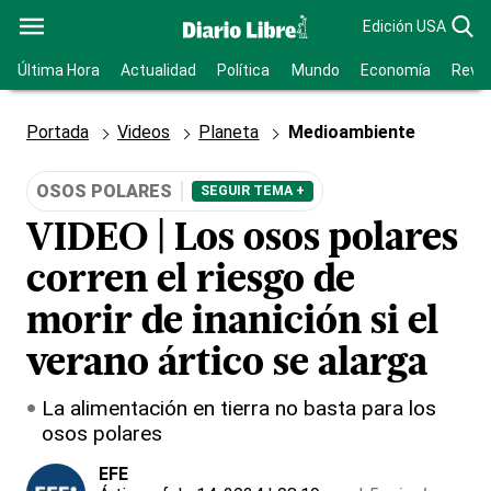
Edición USA
Última Hora
Actualidad
Política
Mundo
Economía
Revis
Portada
Videos
Planeta
Medioambiente
OSOS POLARES
SEGUIR TEMA +
VIDEO | Los osos polares
corren el riesgo de
morir de inanición si el
verano ártico se alarga
La alimentación en tierra no basta para los
osos polares
EFE