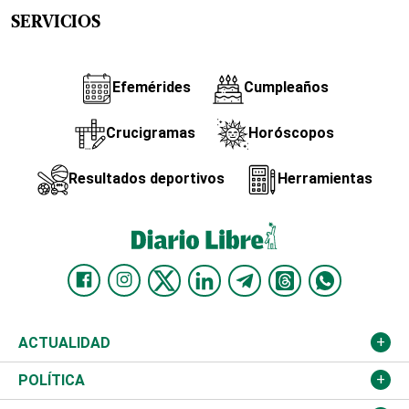
SERVICIOS
Efemérides
Cumpleaños
Crucigramas
Horóscopos
Resultados deportivos
Herramientas
ACTUALIDAD
Nacional
POLÍTICA