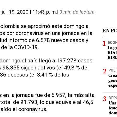
-
jul. 19, 2020 | 11:43 p. m.
|
3 min de lectura
 Colombia se aproximó este domingo a
EN P
s por coronavirus en una jornada en la
alud informó de 6.578 nuevos casos y
ECO
 de la COVID-19.
La g
RD: 
RD$5
domingo el país llegó a 197.278 casos
s 98.355 siguen activos (el 49,8 % del
POLÍ
.736 decesos (el 3,41 % de los
Crea
gene
expe
 en la jornada fue de 5.957, la más alta
DEP
 total de 91.793, lo que equivale al 46,5
Una 
aído el coronavirus.
fest
dom