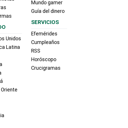
Mundo gamer
ras
Guía del dinero
irmas
SERVICIOS
DO
Efemérides
os Unidos
Cumpleaños
ca Latina
RSS
Horóscopo
a
Crucigramas
a
dá
 Oriente
ia
e