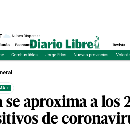
F
Nubes Dispersas
undo
Economía
Revista
ibe
Combustibles
Jorge Frías
Nuevas provincias
Volant
neral
MA +
 se aproxima a los 
itivos de coronavir