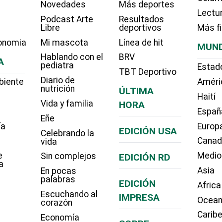
Novedades
Más deportes
Lectu
Podcast Arte
Resultados
Libre
deportivos
Más f
onomia
Mi mascota
Línea de hit
MUN
Hablando con el
BRV
A
pediatra
Estad
TBT Deportivo
Diario de
biente
Améri
nutrición
ÚLTIMA
Haití
Vida y familia
HORA
Españ
Eñe
ía
Europ
EDICIÓN USA
Celebrando la
Cana
vida
e
Medio
Sin complejos
EDICIÓN RD
a
Asia
En pocas
palabras
EDICIÓN
Africa
Escuchando al
IMPRESA
Ocean
corazón
Carib
Economía