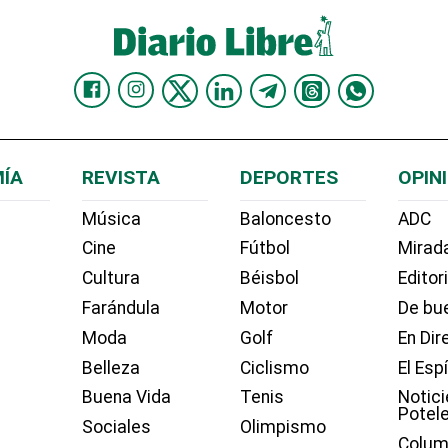
ÍA
REVISTA
DEPORTES
OPIN
Música
Baloncesto
ADC
Cine
Fútbol
Mirada
Cultura
Béisbol
Editor
Farándula
Motor
De bue
Moda
Golf
En Dir
Belleza
Ciclismo
El Esp
Buena Vida
Tenis
Notici
Potel
Sociales
Olimpismo
Colum