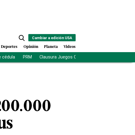
Cambiar a edición USA
Deportes
Opinión
Planeta
Videos
e cédula
PRM
Clausura Juegos Centroamericanos
De la Es
200.000
us