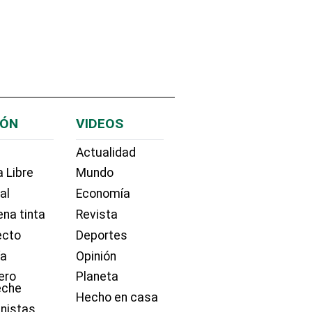
IÓN
VIDEOS
Actualidad
 Libre
Mundo
ial
Economía
na tinta
Revista
ecto
Deportes
ía
Opinión
ero
Planeta
eche
Hecho en casa
nistas