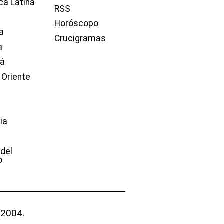
ca Latina
RSS
Horóscopo
a
Crucigramas
a
dá
 Oriente
ia
e
 del
o
 2004.