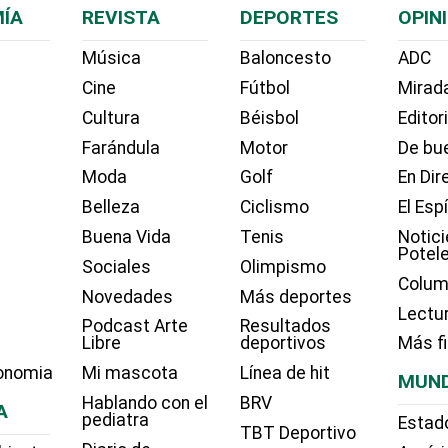
ÍA
REVISTA
DEPORTES
OPIN
Música
Baloncesto
ADC
Cine
Fútbol
Mirada
Cultura
Béisbol
Editor
Farándula
Motor
De bue
Moda
Golf
En Dir
Belleza
Ciclismo
El Esp
Buena Vida
Tenis
Notici
Potel
Sociales
Olimpismo
Colum
Novedades
Más deportes
Lectu
Podcast Arte
Resultados
Libre
deportivos
Más f
onomia
Mi mascota
Línea de hit
MUN
Hablando con el
BRV
A
pediatra
Estad
TBT Deportivo