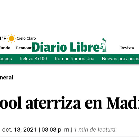
4
°F
Cielo Claro
undo
Economía
Revista
jueces
Relevo 4x100
Román Ramos Uría
Nuevas provincia
neral
ool aterriza en Mad
-
oct. 18, 2021 | 08:08 p. m.
|
1 min de lectura