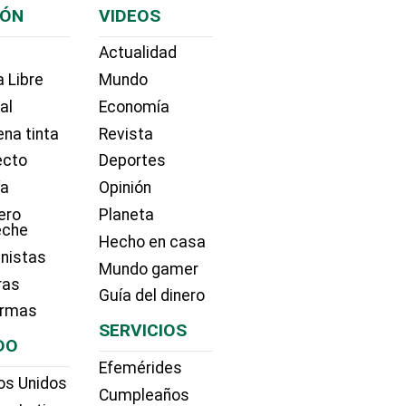
IÓN
VIDEOS
Actualidad
 Libre
Mundo
ial
Economía
na tinta
Revista
ecto
Deportes
ía
Opinión
ero
Planeta
eche
Hecho en casa
nistas
Mundo gamer
ras
Guía del dinero
irmas
SERVICIOS
DO
Efemérides
os Unidos
Cumpleaños