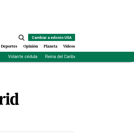
Cambiar a edición USA
Deportes
Opinión
Planeta
Videos
s
Volante cédula
Reina del Caribe
Clausura Juegos Centro
rid