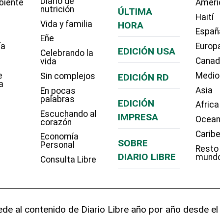
Diario de
biente
Améri
nutrición
ÚLTIMA
Haití
Vida y familia
HORA
Españ
Eñe
ía
Europ
EDICIÓN USA
Celebrando la
Cana
vida
e
Medio
Sin complejos
EDICIÓN RD
a
Asia
En pocas
palabras
EDICIÓN
Africa
Escuchando al
IMPRESA
Ocean
corazón
Carib
Economía
SOBRE
Personal
Resto
DIARIO LIBRE
mund
Consulta Libre
de al contenido de Diario Libre año por año desde el