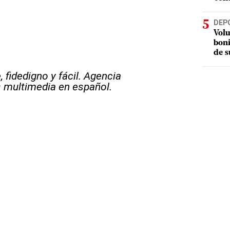
DEP
Volu
boni
de s
 fidedigno y fácil. Agencia
s multimedia en español.