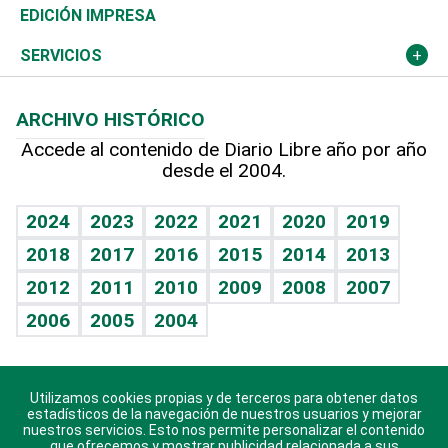
Caribe
Global y variable
Novedades
Olimpismo
El Espía
Martes de tecnología
Deportes
EDICIÓN IMPRESA
Resto del mundo
Economía personal
Podcast Arte Libre
Más deportes
Noticiero Poteleche
Cambio climático
Opinión
SERVICIOS
Macroeconomía
Mi mascota
Resultados deportivos
Columnistas
Planeta
Efemérides
ARCHIVO HISTÓRICO
Hablando con el pediatra
Línea de hit
Lecturas
Hecho en casa
Cumpleaños
Accede al contenido de Diario Libre año por año
desde el 2004.
Diario de nutrición
BRV
Más firmas
Mundo gamer
RSS
Vida y familia
TBT Deportivo
Guía del dinero
Horóscopos
2024
2023
2022
2021
2020
2019
Eñe
2018
2017
2016
2015
2014
2013
Juegos
2012
2011
2010
2009
2008
2007
Celebrando la vida
2006
2005
2004
Sin complejos
En pocas palabras
Utilizamos cookies propias y de terceros para obtener datos
Descarga nuestras aplicaciones para Android, iOS y
Escuchando al corazón
estadísticos de la navegación de nuestros usuarios y mejorar
sistema Huawei.
nuestros servicios. Esto nos permite personalizar el contenido
que ofrecemos y mostrar publicidad relacionada a sus