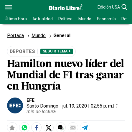
Edición USA
Última Hora
Actualidad
Política
Mundo
Economía
Revis
Portada
Mundo
General
DEPORTES
SEGUIR TEMA +
Hamilton nuevo líder del
Mundial de F1 tras ganar
en Hungría
EFE
Santo Domingo
- jul. 19, 2020 | 02:55 p. m.
|
1
min de lectura