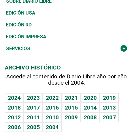
Golf
De buena tinta
Clima
Mundo
SOBRE DIARIO LIBRE
Reportajes
África
Vivienda
Buena Vida
Ciclismo
En Directo
Tecnología
Economía
EDICIÓN USA
Ocenanía
Telecom.
Sociales
Tenis
Frente al Statu Quo
Historia
Revista
EDICIÓN RD
Caribe
Global y variable
Novedades
Olimpismo
El Espía
Martes de tecnología
Deportes
EDICIÓN IMPRESA
Resto del mundo
Economía personal
Podcast Arte Libre
Más deportes
Noticiero Poteleche
Cambio climático
Opinión
SERVICIOS
Macroeconomía
Mi mascota
Resultados deportivos
Columnistas
Planeta
Efemérides
ARCHIVO HISTÓRICO
Hablando con el pediatra
Línea de hit
Lecturas
Hecho en casa
Cumpleaños
Accede al contenido de Diario Libre año por año
desde el 2004.
Diario de nutrición
BRV
Más firmas
Mundo gamer
RSS
Vida y familia
TBT Deportivo
Guía del dinero
Horóscopos
2024
2023
2022
2021
2020
2019
Eñe
2018
2017
2016
2015
2014
2013
Juegos
2012
2011
2010
2009
2008
2007
Celebrando la vida
2006
2005
2004
Sin complejos