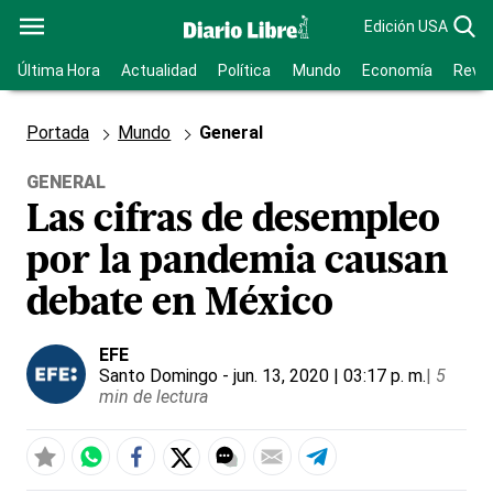
Edición USA
Última Hora
Actualidad
Política
Mundo
Economía
Revis
Portada
Mundo
General
GENERAL
Las cifras de desempleo
por la pandemia causan
debate en México
EFE
Santo Domingo
- jun. 13, 2020 | 03:17 p. m.
|
5
min de lectura