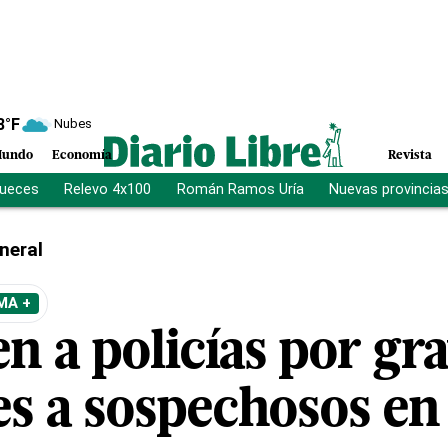
8
°F
Nubes
undo
Economía
Revista
jueces
Relevo 4x100
Román Ramos Uría
Nuevas provincia
neral
MA +
n a policías por gr
es a sospechosos en