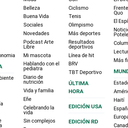
Belleza
Ciclismo
Frente
Quo
Buena Vida
Tenis
El Esp
Sociales
Olimpismo
Notici
Novedades
Más deportes
Potel
Podcast Arte
Resultados
Colum
Libre
deportivos
Lectu
onomia
Mi mascota
Línea de hit
Más f
Hablando con el
BRV
A
pediatra
MUN
TBT Deportivo
Diario de
biente
nutrición
ÚLTIMA
Estad
Vida y familia
HORA
Améri
Eñe
Haití
ía
EDICIÓN USA
Celebrando la
Españ
vida
Europ
e
Sin complejos
EDICIÓN RD
a
Cana