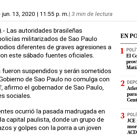
-
jun. 13, 2020 | 11:55 p. m.
|
3 min de lectura
).- Las autoridades brasileñas
EN P
policías militarizados de Sao Paulo
odios diferentes de graves agresiones a
POLÍ
on este sábado fuentes oficiales.
El C
prov
Matí
os fueron suspendidos y serán sometidos
l Gobierno de Sao Paulo no comulga con
DEP
a', afirmo el gobernador de Sao Paulo,
Atle
es sociales.
para
Cent
dentes ocurrió la pasada madrugada en
POLÍ
la capital paulista, donde un grupo de
JCE 
zos y golpes con la porra a un joven
mord
ACD 