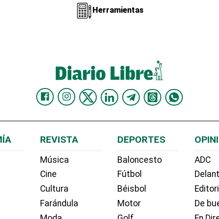
Herramientas
ÍA
REVISTA
DEPORTES
OPIN
Música
Baloncesto
ADC
Cine
Fútbol
Delant
Cultura
Béisbol
Editor
Farándula
Motor
De bue
Moda
Golf
En Dir