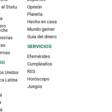
 al Statu
Opinión
Planeta
ía
Hecho en casa
ero
Mundo gamer
eche
Guía del dinero
nistas
ras
SERVICIOS
irmas
Efemérides
DO
Cumpleaños
RSS
os Unidos
Horóscopo
ca Latina
Juegos
a
a
dá