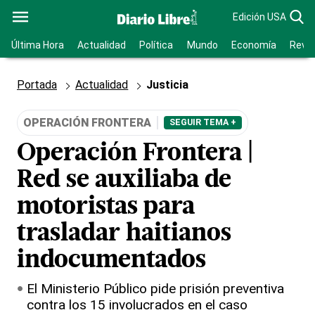
Edición USA
Última Hora
Actualidad
Política
Mundo
Economía
Revis
Portada
Actualidad
Justicia
OPERACIÓN FRONTERA
SEGUIR TEMA +
Operación Frontera |
Red se auxiliaba de
motoristas para
trasladar haitianos
indocumentados
El Ministerio Público pide prisión preventiva
contra los 15 involucrados en el caso