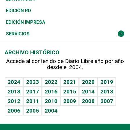
Ocenanía
Telecom.
Sociales
Tenis
El Espía
Historia
Revista
EDICIÓN RD
Caribe
Global y variable
Novedades
Olimpismo
Noticiero Poteleche
Martes de tecnología
Deportes
EDICIÓN IMPRESA
Resto del mundo
Economía personal
Podcast Arte Libre
Más deportes
Columnistas
Cambio climático
Opinión
SERVICIOS
Macroeconomía
Mi mascota
Resultados deportivos
Lecturas
Planeta
Efemérides
ARCHIVO HISTÓRICO
Hablando con el pediatra
Línea de hit
Más firmas
Hecho en casa
Cumpleaños
Accede al contenido de Diario Libre año por año
desde el 2004.
Diario de nutrición
BRV
Mundo gamer
RSS
Vida y familia
TBT Deportivo
Guía del dinero
Horóscopos
2024
2023
2022
2021
2020
2019
Eñe
2018
2017
2016
2015
2014
2013
Crucigramas
2012
2011
2010
2009
2008
2007
Celebrando la vida
2006
2005
2004
Sin complejos
En pocas palabras