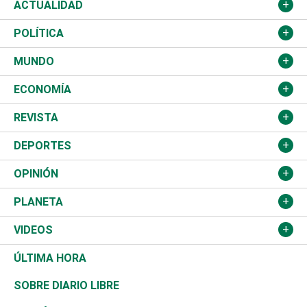
ACTUALIDAD
Nacional
POLÍTICA
Ciudad
Partidos
MUNDO
Educación
JCE
Estados Unidos
ECONOMÍA
Salud
TSE
América Latina
Finanzas
REVISTA
Justicia
Congreso Nacional
Haití
Turismo
Música
DEPORTES
Política
Gobierno
España
Agro
Cine
Baloncesto
OPINIÓN
Sucesos
Europa
Empleo
Cultura
Fútbol
ADC
PLANETA
A Fondo
Canadá
Negocios
Farándula
Béisbol
Mirada Libre
Medioambiente
VIDEOS
Diálogo Libre
Medio Oriente
Energía
Moda
Motor
Editorial
Ciencia
Actualidad
ÚLTIMA HORA
José Boquete
Asia
Consumo
Belleza
Golf
De buena tinta
Clima
Mundo
SOBRE DIARIO LIBRE