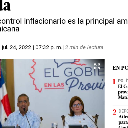
da
ntrol inflacionario es la principal a
nicana
-
jul. 24, 2022 | 07:32 p. m.
|
2 min de lectura
EN P
POLÍ
El C
prov
Matí
DEP
Atle
para
Cent