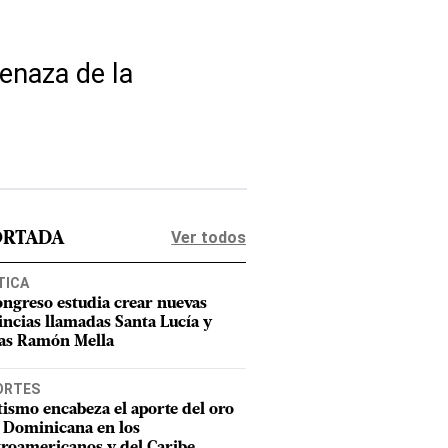
menaza de la
Ver todos
ORTADA
TICA
ongreso estudia crear nuevas
incias llamadas Santa Lucía y
as Ramón Mella
ORTES
tismo encabeza el aporte del oro
 Dominicana en los
roamericanos y del Caribe