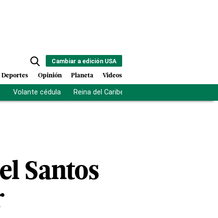
Cambiar a edición USA
Deportes
Opinión
Planeta
Videos
s
Volante cédula
Reina del Caribe
Clausura Juegos Centro
el Santos
r