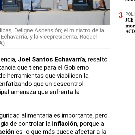
POLÍ
JCE 
mord
icas, Deligne Ascensión; el ministro de la
ACD 
Echavarría, y la vicepresidenta, Raquel
A
)
dencia,
Joel Santos Echavarría
, resaltó
ancia que tiene para el Gobierno
de herramientas que viabilicen la
 enfatizando que un descontrol
ncipal amenaza que enfrenta la
guridad alimentaria es importante, pero
gia de controlar la
inflación
, porque a
lación
es lo que más puede afectar a la