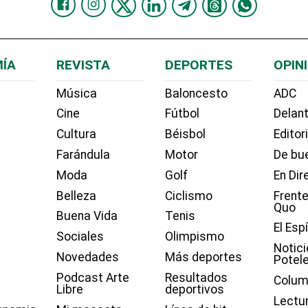
ÍA
REVISTA
DEPORTES
OPIN
Música
Baloncesto
ADC
Cine
Fútbol
Delant
Cultura
Béisbol
Editor
Farándula
Motor
De bue
Moda
Golf
En Dir
Belleza
Ciclismo
Frente
Quo
Buena Vida
Tenis
El Esp
Sociales
Olimpismo
Notici
Novedades
Más deportes
Potel
Podcast Arte
Resultados
Colum
Libre
deportivos
Lectu