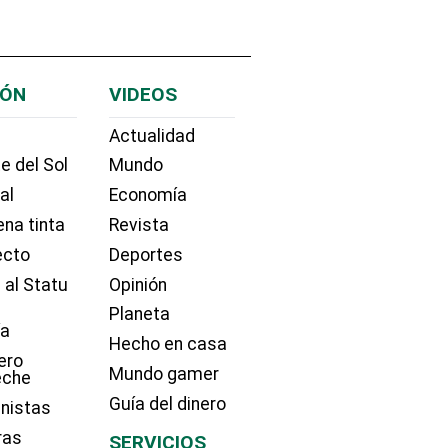
IÓN
VIDEOS
Actualidad
e del Sol
Mundo
ial
Economía
na tinta
Revista
ecto
Deportes
 al Statu
Opinión
Planeta
ía
Hecho en casa
ero
Mundo gamer
eche
Guía del dinero
nistas
ras
SERVICIOS