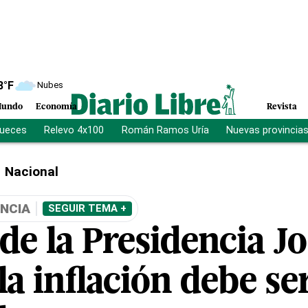
8
°F
Nubes
undo
Economía
Revista
jueces
Relevo 4x100
Román Ramos Uría
Nuevas provincia
Nacional
ENCIA
SEGUIR TEMA +
de la Presidencia Jo
la inflación debe se