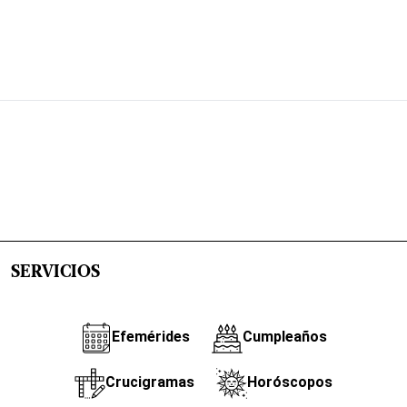
SERVICIOS
Efemérides
Cumpleaños
Crucigramas
Horóscopos