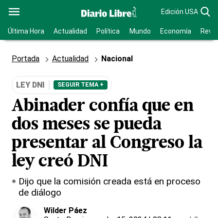
Edición USA
Última Hora
Actualidad
Política
Mundo
Economía
Revis
Portada
Actualidad
Nacional
LEY DNI
SEGUIR TEMA +
Abinader confía que en
dos meses se pueda
presentar al Congreso la
ley creó DNI
Dijo que la comisión creada está en proceso
de diálogo
Wilder Páez