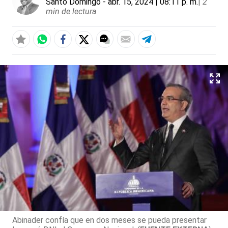
Santo Domingo
- abr. 15, 2024 | 08:11 p. m.
|
2
min de lectura
Abinader confía que en dos meses se pueda presentar