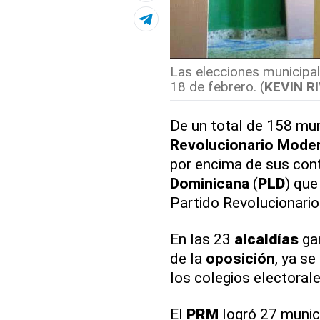
Las elecciones municipa
18 de febrero. (
KEVIN R
De un total de 158 muni
Revolucionario Mode
por encima de sus con
Dominicana
(
PLD
) que
Partido Revolucionari
En las 23
alcaldías
gan
de la
oposición
, ya s
los colegios electorale
El
PRM
logró 27 munici