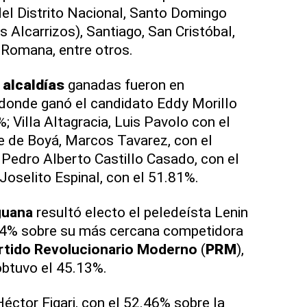
el Distrito Nacional, Santo Domingo
s Alcarrizos), Santiago, San Cristóbal,
a Romana, entre otros.
s
alcaldías
ganadas fueron en
donde ganó el candidato Eddy Morillo
 Villa Altagracia, Luis Pavolo con el
 de Boyá, Marcos Tavarez, con el
Pedro Alberto Castillo Casado, con el
Joselito Espinal, con el 51.81%.
guana
resultó electo el peledeísta Lenin
.84% sobre su más cercana competidora
rtido Revolucionario Moderno
(
PRM
),
obtuvo el 45.13%.
éctor Figari, con el 52.46% sobre la