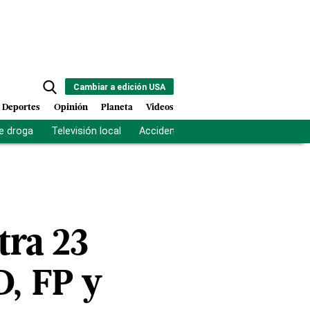
Cambiar a edición USA
Deportes
Opinión
Planeta
Videos
e droga
Televisión local
Accidente Los Ríos
Fuerza antipand
tra 23
D, FP y