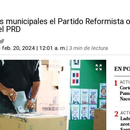
es municipales el Partido Reformista
el PRD
-
feb. 20, 2024 | 12:01 a. m.
|
3 min de lectura
EN P
ACT
Cort
Puma
Nac
ACT
Ladr
azot
San