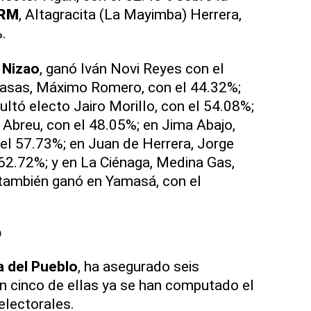
RM
, Altagracita (La Mayimba) Herrera,
.
n
Nizao
, ganó Iván Novi Reyes con el
casas, Máximo Romero, con el 44.32%;
ltó electo Jairo Morillo, con el 54.08%;
 Abreu, con el 48.05%; en Jima Abajo,
el 57.73%; en Juan de Herrera, Jorge
62.72%; y en La Ciénaga, Medina Gas,
también ganó en Yamasá, con el
o
a del Pueblo
, ha asegurado seis
en cinco de ellas ya se han computado el
electorales.