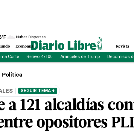
6
°F
Nubes Dispersas
undo
Economía
Revista
ema Corte
Relevo 4x100
Aranceles de Trump
Decomisos d
Política
ALES
SEGUIR TEMA +
a 121 alcaldías con
entre opositores PL