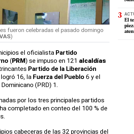
ACT
El t
piez
les fueron celebradas el pasado domingo
aten
IVAS
)
cipios el oficialista
Partido
rno
(
PRM
) se impuso en 121
alcaldías
trincantes
Partido de la Liberación
 logró 16, la
Fuerza del Pueblo
6 y el
o Dominicano (PRD) 1.
adas por los tres principales partidos
e ha completado en conteo del 100 % de
s.
pios cabeceras de las 32 provincias del