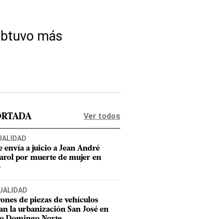
 obtuvo más
Ver todos
ORTADA
UALIDAD
e envía a juicio a Jean André
rol por muerte de mujer en
o
UALIDAD
ones de piezas de vehículos
an la urbanización San José en
to Domingo Norte