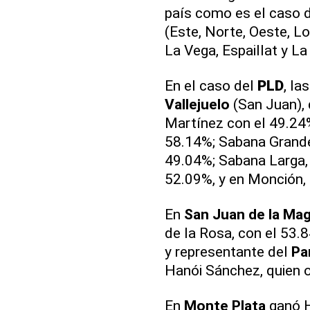
país como es el caso d
(Este, Norte, Oeste, Lo
La Vega, Espaillat y L
En el caso del
PLD
, la
Vallejuelo
(San Juan), 
Martínez con el 49.24%;
58.14%; Sabana Grande
49.04%; Sabana Larga, 
52.09%, y en Monción, 
En
San Juan de la Ma
de la Rosa, con el 53
y representante del
Pa
Hanói Sánchez, quien 
En
Monte Plata
ganó H