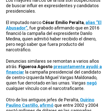
Los mayores narcos de la isla son sospechosos
de buscar influir en expresidentes y candidatos
presidenciales.
El imputado narco
César Emilio Peralta
,
alias “El
Abusador”
, fue grabado afirmando que en 2016
financió la campaña del expresidente Danilo
Medina, quien admitió haber recibido el dinero,
pero negó saber que fuera producto del
narcotráfico.
Denuncias similares se remontan a varios años
atrás.
Figueroa Agosto
presuntamente ayudó a
financiar
la campaña presidencial del candidato
de centro-izquierda Miguel Vargas Maldonado,
quien fue derrotado en las urnas. Vargas
negó
cualquier vínculo con el narcotraficante.
Otro de los antiguos jefes de Peralta,
Quirino
Paulino Castillo
,
afirmó
que entre 2002 y 2004
gastó millones de dólares en las campañas