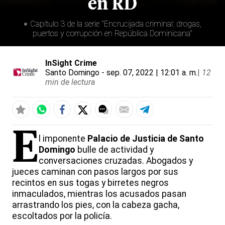
en RD
Capítulo 3 de la serie "Encrucijada criminal: drogas,
puertos y corrupción en República Dominicana"
InSight Crime
Santo Domingo
- sep. 07, 2022 | 12:01 a. m.
|
12
min de lectura
E
l imponente
Palacio de Justicia de Santo
Domingo
bulle de actividad y
conversaciones cruzadas. Abogados y
jueces caminan con pasos largos por sus
recintos en sus togas y birretes negros
inmaculados, mientras los acusados pasan
arrastrando los pies, con la cabeza gacha,
escoltados por la policía.