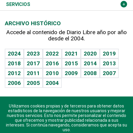
Resto del mundo
Economía personal
Podcast Arte Libre
Más deportes
Columnistas
Cambio climático
Opinión
SERVICIOS
Macroeconomía
Mi mascota
Resultados deportivos
Lecturas
Planeta
Efemérides
ARCHIVO HISTÓRICO
Hablando con el pediatra
Línea de hit
Más firmas
Hecho en casa
Cumpleaños
Accede al contenido de Diario Libre año por año
desde el 2004.
Diario de nutrición
BRV
Mundo gamer
RSS
Vida y familia
TBT Deportivo
Guía del dinero
Horóscopos
2024
2023
2022
2021
2020
2019
Eñe
2018
2017
2016
2015
2014
2013
Crucigramas
2012
2011
2010
2009
2008
2007
Celebrando la vida
2006
2005
2004
Sin complejos
En pocas palabras
Utilizamos cookies propias y de terceros para obtener datos
Descarga nuestras aplicaciones para Android, iOS y
Escuchando al corazón
estadísticos de la navegación de nuestros usuarios y mejorar
sistema Huawei.
nuestros servicios. Esto nos permite personalizar el contenido
que ofrecemos y mostrar publicidad relacionada a sus
Economía Personal
intereses. Si continúa navegando, consideramos que acepta su
uso.