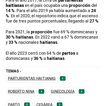
Para el año 2017, la cifra de
parturientas
haitianas
en el país ocupaba una
proporción
del
14 %
. Para el año 2019 ya había aumentado a
24
%
. En el 2020, el repositorio indica que el ascenso
fue de tres puntos porcentuales, llegando al
27 %
.
Para 2021, la
proporción
fue 69 % dominicanas y
30 %
haitianas
. En 2022 varió a 67 % dominicanas
y
33 %
nacionales
haitianas
.
El año 2023 cerró con 64 % de
partos
a
dominicanas y
36 %
a
haitianas
.
TEMAS -
PARTURIENTAS HAITIANAS
+
ROBERTO NINA
GINECOLOGÍA
+
+
PARTO
CESÁREA
+
+