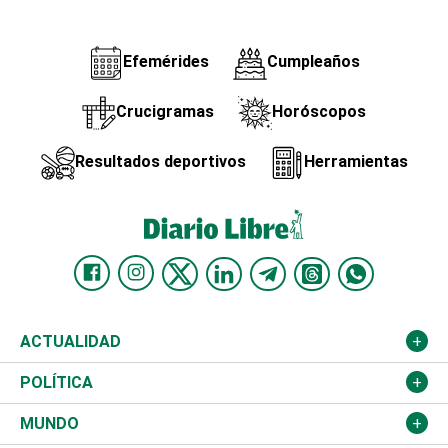
Efemérides
Cumpleaños
Crucigramas
Horóscopos
Resultados deportivos
Herramientas
ACTUALIDAD
Nacional
POLÍTICA
Ciudad
Partidos
MUNDO