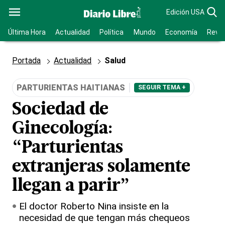
Edición USA
Última Hora
Actualidad
Política
Mundo
Economía
Revis
Portada
Actualidad
Salud
PARTURIENTAS HAITIANAS
SEGUIR TEMA +
Sociedad de
Ginecología:
“Parturientas
extranjeras solamente
llegan a parir”
El doctor Roberto Nina insiste en la
necesidad de que tengan más chequeos