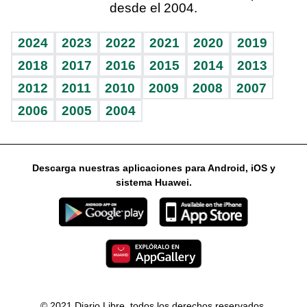
desde el 2004.
Diario de nutrición
Libreta deportiva
Lecturas
Mundo gamer
RSS
Vida y familia
BRV
Más firmas
Guía del dinero
Horóscopos
2024
2023
2022
2021
2020
2019
Eñe
TBT Deportivo
2018
2017
2016
2015
2014
2013
2012
2011
2010
2009
2008
2007
Celebrando la vida
2006
2005
2004
Sin complejos
En pocas palabras
Descarga nuestras aplicaciones para Android, iOS y
Escuchando al corazón
sistema Huawei.
Economía Personal
Consulta Libre
© 2021 Diario Libre, todos los derechos reservados.