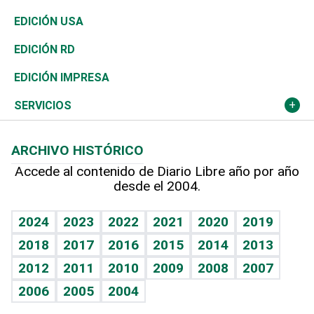
Reportajes
África
Vivienda
Buena Vida
Ciclismo
En Directo
Tecnología
Economía
EDICIÓN USA
Ocenanía
Telecom.
Sociales
Tenis
El Espía
Historia
Revista
EDICIÓN RD
Caribe
Global y variable
Novedades
Olimpismo
Noticiero Poteleche
Martes de tecnología
Deportes
EDICIÓN IMPRESA
Resto del mundo
Economía personal
Podcast Arte Libre
Más deportes
Columnistas
Cambio climático
Opinión
SERVICIOS
Macroeconomía
Mi mascota
Resultados deportivos
Lecturas
Planeta
Efemérides
ARCHIVO HISTÓRICO
Hablando con el pediatra
Línea de hit
Más firmas
Hecho en casa
Cumpleaños
Accede al contenido de Diario Libre año por año
desde el 2004.
Diario de nutrición
BRV
Mundo gamer
RSS
Vida y familia
TBT Deportivo
Guía del dinero
Horóscopos
2024
2023
2022
2021
2020
2019
Eñe
2018
2017
2016
2015
2014
2013
Crucigramas
2012
2011
2010
2009
2008
2007
Celebrando la vida
2006
2005
2004
Sin complejos