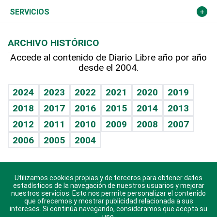
Resto del mundo
Economía personal
Podcast Arte Libre
Más deportes
El Espía
Cambio climático
Opinión
SERVICIOS
Macroeconomía
Mi mascota
Resultados deportivos
Noticiero Poteleche
Planeta
Efemérides
ARCHIVO HISTÓRICO
Hablando con el pediatra
Línea de hit
Columnistas
Hecho en casa
Cumpleaños
Accede al contenido de Diario Libre año por año
desde el 2004.
Diario de nutrición
Libreta deportiva
Lecturas
Mundo gamer
RSS
Vida y familia
BRV
Más firmas
Guía del dinero
Horóscopos
2024
2023
2022
2021
2020
2019
Eñe
TBT Deportivo
2018
2017
2016
2015
2014
2013
Juegos
2012
2011
2010
2009
2008
2007
Celebrando la vida
2006
2005
2004
Sin complejos
En pocas palabras
Utilizamos cookies propias y de terceros para obtener datos
Descarga nuestras aplicaciones para Android, iOS y
Escuchando al corazón
estadísticos de la navegación de nuestros usuarios y mejorar
sistema Huawei.
nuestros servicios. Esto nos permite personalizar el contenido
que ofrecemos y mostrar publicidad relacionada a sus
Economía Personal
intereses. Si continúa navegando, consideramos que acepta su
uso.