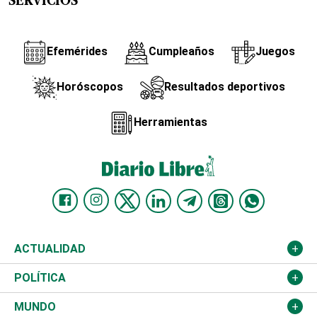
SERVICIOS
Efemérides
Cumpleaños
Juegos
Horóscopos
Resultados deportivos
Herramientas
ACTUALIDAD
Nacional
POLÍTICA
Ciudad
Partidos
MUNDO