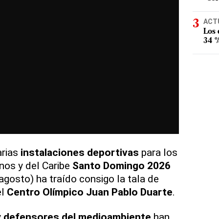
ACT
Los
34 %
arias
instalaciones deportivas
para los
os y del Caribe
Santo Domingo 2026
e agosto) ha traído consigo la tala de
el
Centro Olímpico Juan Pablo Duarte
.
y
defensores del medioambiente
han