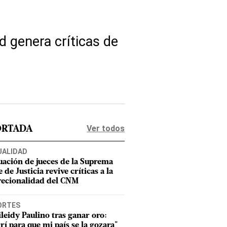
d genera críticas de
Ver todos
ORTADA
UALIDAD
uación de jueces de la Suprema
 de Justicia revive críticas a la
recionalidad del CNM
ORTES
leidy Paulino tras ganar oro:
rí para que mi país se la gozara"