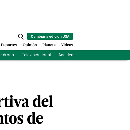
Cambiar a edición USA
Deportes
Opinión
Planeta
Videos
e droga
Televisión local
Accidente Los Ríos
Fuerza antipand
tiva del
ntos de