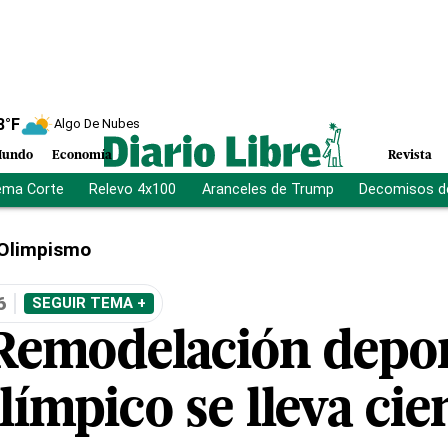
8
°F
Algo De Nubes
undo
Economía
Revista
ema Corte
Relevo 4x100
Aranceles de Trump
Decomisos d
Olimpismo
6
SEGUIR TEMA +
Remodelación depor
ímpico se lleva cie