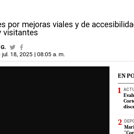
es por mejoras viales y de accesibilida
 visitantes
 G.
-
jul. 18, 2025 | 08:05 a. m.
EN P
ACT
Eval
Corte
disc
DEP
Mari
"Cor