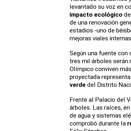
levantado su voz en co
impacto ecológico
del
de una renovación gene
estadios -uno de béisb
mejoras viales interna
Según una fuente con c
tres mil árboles serán
Olímpico conviven más
proyectada representa
verde
del Distrito Naci
Frente al Palacio del V
árboles. Las raíces, e
de agua y sistemas el
comprobó durante la
r