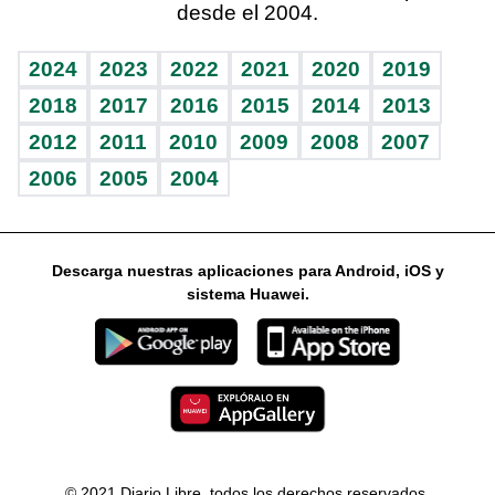
desde el 2004.
Diario de nutrición
Libreta deportiva
Lecturas
Mundo gamer
RSS
Vida y familia
BRV
Más firmas
Guía del dinero
Horóscopos
2024
2023
2022
2021
2020
2019
Eñe
TBT Deportivo
2018
2017
2016
2015
2014
2013
2012
2011
2010
2009
2008
2007
Celebrando la vida
2006
2005
2004
Sin complejos
En pocas palabras
Descarga nuestras aplicaciones para Android, iOS y
Escuchando al corazón
sistema Huawei.
Economía Personal
Consulta Libre
© 2021 Diario Libre, todos los derechos reservados.