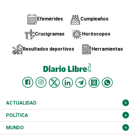
Efemérides
Cumpleaños
Crucigramas
Horóscopos
Resultados deportivos
Herramientas
ACTUALIDAD
Nacional
POLÍTICA
Ciudad
Partidos
MUNDO