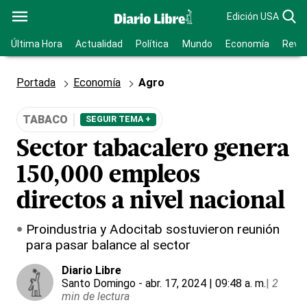
Edición USA
Última Hora
Actualidad
Política
Mundo
Economía
Revis
Portada
Economía
Agro
TABACO
SEGUIR TEMA +
Sector tabacalero genera
150,000 empleos
directos a nivel nacional
Proindustria y Adocitab sostuvieron reunión
para pasar balance al sector
Diario Libre
Santo Domingo
- abr. 17, 2024 | 09:48 a. m.
|
2
min de lectura