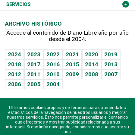
Resto del mundo
Economía personal
Podcast Arte Libre
Más deportes
Columnistas
Cambio climático
Opinión
SERVICIOS
Macroeconomía
Mi mascota
Resultados deportivos
Lecturas
Planeta
Efemérides
ARCHIVO HISTÓRICO
Hablando con el pediatra
Línea de hit
Más firmas
Hecho en casa
Cumpleaños
Accede al contenido de Diario Libre año por año
desde el 2004.
Diario de nutrición
BRV
Mundo gamer
RSS
Vida y familia
TBT Deportivo
Guía del dinero
Horóscopos
2024
2023
2022
2021
2020
2019
Eñe
2018
2017
2016
2015
2014
2013
Crucigramas
2012
2011
2010
2009
2008
2007
Celebrando la vida
2006
2005
2004
Sin complejos
En pocas palabras
Utilizamos cookies propias y de terceros para obtener datos
Descarga nuestras aplicaciones para Android, iOS y
Escuchando al corazón
estadísticos de la navegación de nuestros usuarios y mejorar
sistema Huawei.
nuestros servicios. Esto nos permite personalizar el contenido
que ofrecemos y mostrar publicidad relacionada a sus
Economía Personal
intereses. Si continúa navegando, consideramos que acepta su
uso.