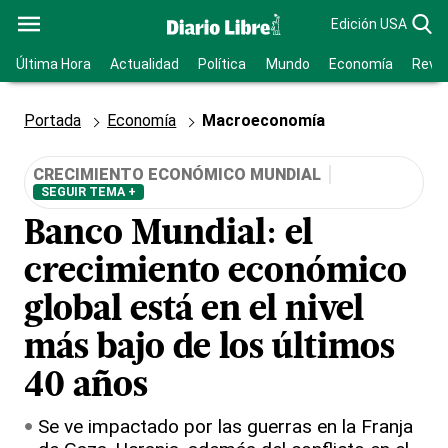
Edición USA
Última Hora
Actualidad
Política
Mundo
Economía
Revis
Portada
Economía
Macroeconomía
CRECIMIENTO ECONÓMICO MUNDIAL
SEGUIR TEMA +
Banco Mundial: el
crecimiento económico
global está en el nivel
más bajo de los últimos
40 años
Se ve impactado por las guerras en la Franja