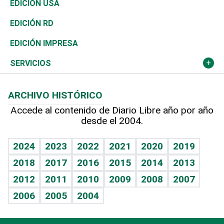
África
Vivienda
Buena Vida
Ciclismo
En Directo
Tecnología
Economía
EDICIÓN USA
Ocenanía
Telecom.
Sociales
Tenis
El Espía
Historia
Revista
EDICIÓN RD
Caribe
Global y variable
Novedades
Olimpismo
Noticiero Poteleche
Martes de tecnología
Deportes
EDICIÓN IMPRESA
Resto del mundo
Economía personal
Podcast Arte Libre
Más deportes
Columnistas
Cambio climático
Opinión
SERVICIOS
Macroeconomía
Mi mascota
Resultados deportivos
Lecturas
Planeta
Efemérides
ARCHIVO HISTÓRICO
Hablando con el pediatra
Línea de hit
Más firmas
Hecho en casa
Cumpleaños
Accede al contenido de Diario Libre año por año
desde el 2004.
Diario de nutrición
BRV
Mundo gamer
RSS
Vida y familia
TBT Deportivo
Guía del dinero
Horóscopos
2024
2023
2022
2021
2020
2019
Eñe
2018
2017
2016
2015
2014
2013
Crucigramas
2012
2011
2010
2009
2008
2007
Celebrando la vida
2006
2005
2004
Sin complejos
En pocas palabras