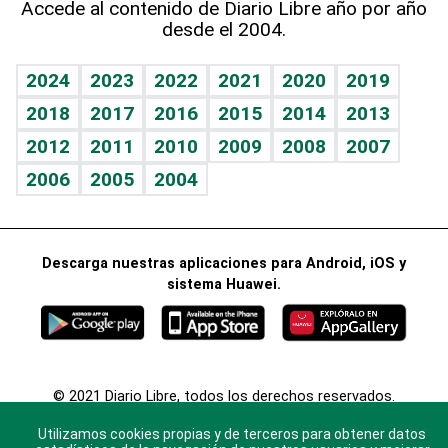
Accede al contenido de Diario Libre año por año
desde el 2004.
Diario de nutrición
Libreta deportiva
Lecturas
Mundo gamer
RSS
Vida y familia
BRV
Más firmas
Guía del dinero
Horóscopos
2024
2023
2022
2021
2020
2019
Eñe
TBT Deportivo
2018
2017
2016
2015
2014
2013
Juegos
2012
2011
2010
2009
2008
2007
Celebrando la vida
2006
2005
2004
Sin complejos
En pocas palabras
Descarga nuestras aplicaciones para Android, iOS y
Escuchando al corazón
sistema Huawei.
Economía Personal
Consulta Libre
© 2021 Diario Libre, todos los derechos reservados.
Consulta el
Aviso Legal
. Ponte en
Contacto
con
Utilizamos cookies propias y de terceros para obtener datos
nosotros y conoce más sobre Diario Libre