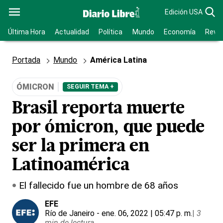
Edición USA
Última Hora
Actualidad
Política
Mundo
Economía
Revis
Portada
Mundo
América Latina
ÓMICRON
SEGUIR TEMA +
Brasil reporta muerte
por ómicron, que puede
ser la primera en
Latinoamérica
El fallecido fue un hombre de 68 años
EFE
Río de Janeiro
- ene. 06, 2022 | 05:47 p. m.
|
3
min de lectura