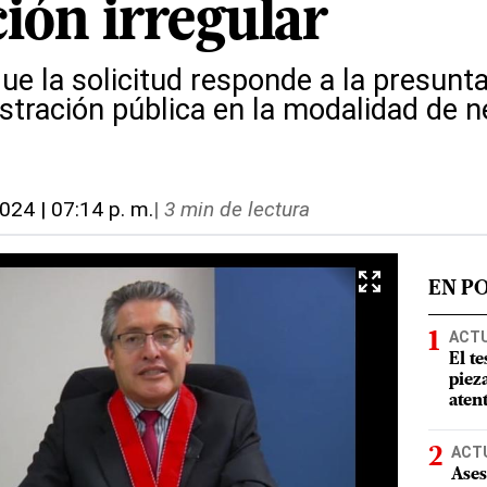
ión irregular
que la solicitud responde a la presunt
istración pública en la modalidad de 
024 | 07:14 p. m.
|
3 min de lectura
EN P
ACT
El te
piez
aten
ACT
Ases