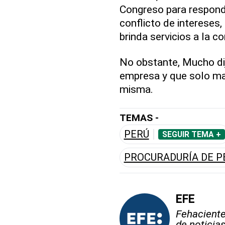
Congreso para responde
conflicto de intereses
brinda servicios a la 
No obstante, Mucho dij
empresa y que solo man
misma.
TEMAS -
PERÚ
SEGUIR TEMA +
PROCURADURÍA DE P
EFE
Fehaciente,
de noticia