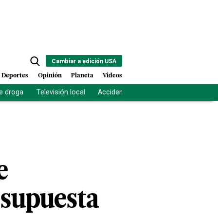
Cambiar a edición USA
Deportes
Opinión
Planeta
Videos
e droga
Televisión local
Accidente Los Ríos
Fuerza antipand
e
 supuesta