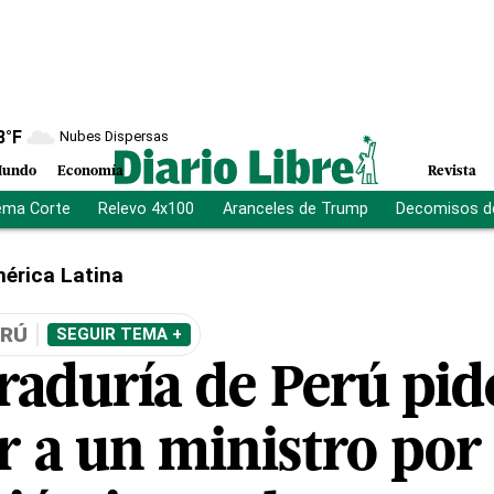
8
°F
Nubes Dispersas
undo
Economía
Revista
ema Corte
Relevo 4x100
Aranceles de Trump
Decomisos d
érica Latina
ERÚ
SEGUIR TEMA +
raduría de Perú pid
r a un ministro por