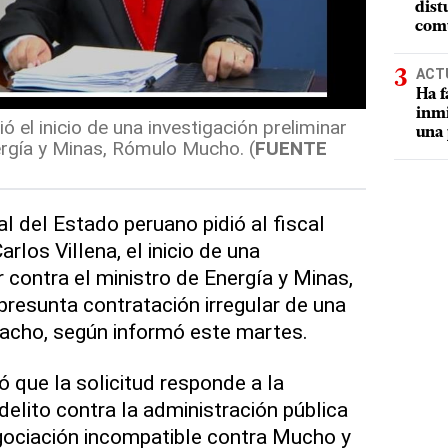
dist
comu
ACT
Ha f
inmi
ó el inicio de una investigación preliminar
una 
ergía y Minas, Rómulo Mucho. (
FUENTE
l del Estado peruano pidió al fiscal
arlos Villena, el inicio de una
r contra el ministro de Energía y Minas,
resunta contratación irregular de una
pacho, según informó este martes.
 que la solicitud responde a la
elito contra la administración pública
gociación incompatible contra Mucho y