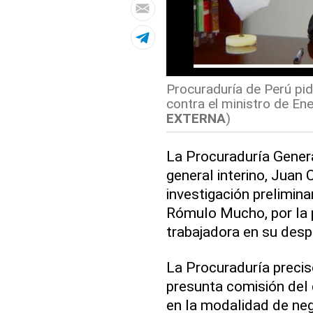
Procuraduría de Perú pidi
contra el ministro de En
EXTERNA
)
La Procuraduría Genera
general interino, Juan C
investigación prelimina
Rómulo Mucho, por la p
trabajadora en su des
La Procuraduría precisó
presunta comisión del d
en la modalidad de ne