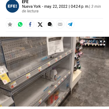
EFE
Nueva York
- may. 22, 2022 | 04:24 p. m.
|
3 min
de lectura