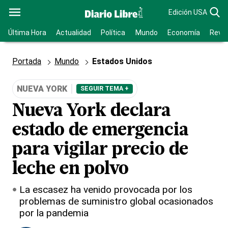
Edición USA
Última Hora
Actualidad
Política
Mundo
Economía
Revis
Portada
Mundo
Estados Unidos
NUEVA YORK
SEGUIR TEMA +
Nueva York declara
estado de emergencia
para vigilar precio de
leche en polvo
La escasez ha venido provocada por los
problemas de suministro global ocasionados
por la pandemia