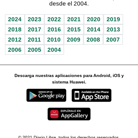
desde el 2004.
Diario de nutrición
Libreta deportiva
Lecturas
Mundo gamer
RSS
Vida y familia
BRV
Más firmas
Guía del dinero
Horóscopos
2024
2023
2022
2021
2020
2019
Eñe
TBT Deportivo
2018
2017
2016
2015
2014
2013
2012
2011
2010
2009
2008
2007
Celebrando la vida
2006
2005
2004
Sin complejos
En pocas palabras
Descarga nuestras aplicaciones para Android, iOS y
Escuchando al corazón
sistema Huawei.
Economía Personal
Consulta Libre
© 2021 Diario Libre, todos los derechos reservados.