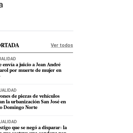
a
Ver todos
ORTADA
UALIDAD
e envía a juicio a Jean André
rol por muerte de mujer en
o
UALIDAD
ones de piezas de vehículos
an la urbanización San José en
to Domingo Norte
UALIDAD
estigo que se negó a disparar: la