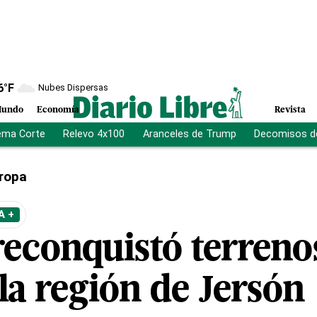
6
°F
Nubes Dispersas
undo
Economía
Revista
ema Corte
Relevo 4x100
Aranceles de Trump
Decomisos d
ropa
A +
econquistó terrenos
la región de Jersón