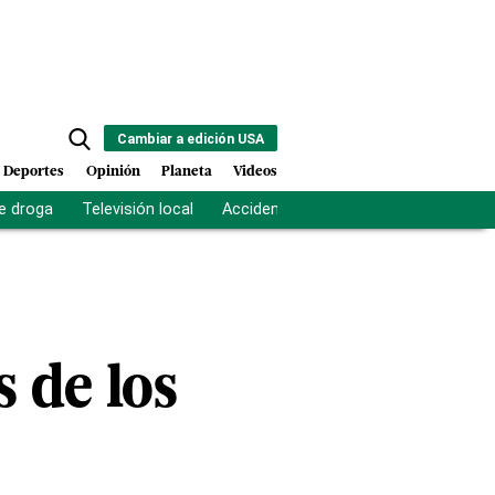
Cambiar a edición USA
Deportes
Opinión
Planeta
Videos
e droga
Televisión local
Accidente Los Ríos
Fuerza antipand
 de los