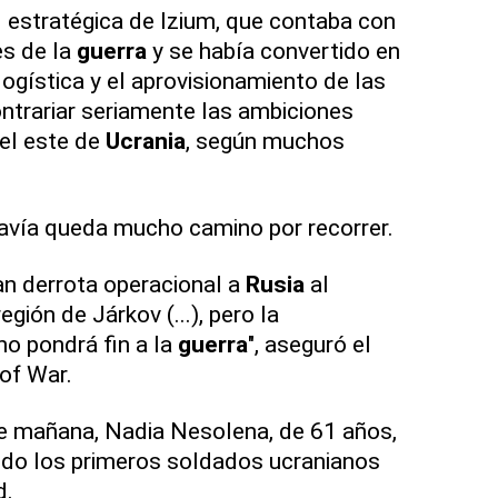
d estratégica de Izium, que contaba con
es de la
guerra
y se había convertido en
logística y el aprovisionamiento de las
ontrariar seriamente las ambiciones
el este de
Ucrania
, según muchos
avía queda mucho camino por recorrer.
ran derrota operacional a
Rusia
al
egión de Járkov (...), pero la
no pondrá fin a la
guerra
", aseguró el
 of War.
de mañana, Nadia Nesolena, de 61 años,
ndo los primeros soldados ucranianos
d.