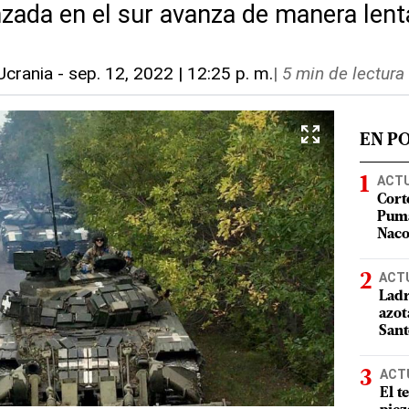
nzada en el sur avanza de manera lent
crania
-
sep. 12, 2022 | 12:25 p. m.
|
5 min de lectura
EN P
ACT
Cort
Puma
Nac
ACT
Ladr
azot
San
ACT
El t