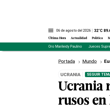
32
°C
89.
06 de agosto del 2026
Última Hora
Actualidad
Política
M
Oro Marileidy Paulino
Jueces Supr
Portada
Mundo
Eu
UCRANIA
SEGUIR TEM
Ucrania r
rusos en 