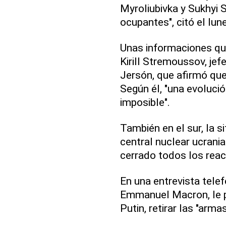
Myroliubivka y Sukhyi 
ocupantes", citó el lun
Unas informaciones que
Kirill Stremoussov, jef
Jersón, que afirmó que 
Según él, "una evoluc
imposible".
También en el sur, la s
central nuclear ucrani
cerrado todos los reac
En una entrevista telef
Emmanuel Macron, le p
Putin, retirar las "arma