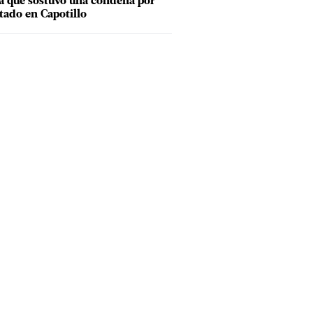
a que sostuvo una condena por
tado en Capotillo