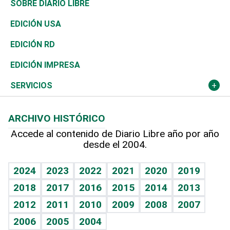
Asia
Consumo
Belleza
Golf
De buena tinta
Clima
Mundo
SOBRE DIARIO LIBRE
Reportajes
África
Vivienda
Buena Vida
Ciclismo
En Directo
Tecnología
Economía
EDICIÓN USA
Ocenanía
Telecom.
Sociales
Tenis
El Espía
Historia
Revista
EDICIÓN RD
Caribe
Global y variable
Novedades
Olimpismo
Noticiero Poteleche
Martes de tecnología
Deportes
EDICIÓN IMPRESA
Resto del mundo
Economía personal
Podcast Arte Libre
Más deportes
Columnistas
Cambio climático
Opinión
SERVICIOS
Macroeconomía
Mi mascota
Resultados deportivos
Lecturas
Planeta
Efemérides
ARCHIVO HISTÓRICO
Hablando con el pediatra
Línea de hit
Más firmas
Hecho en casa
Cumpleaños
Accede al contenido de Diario Libre año por año
desde el 2004.
Diario de nutrición
BRV
Mundo gamer
RSS
Vida y familia
TBT Deportivo
Guía del dinero
Horóscopos
2024
2023
2022
2021
2020
2019
Eñe
2018
2017
2016
2015
2014
2013
Crucigramas
2012
2011
2010
2009
2008
2007
Celebrando la vida
2006
2005
2004
Sin complejos