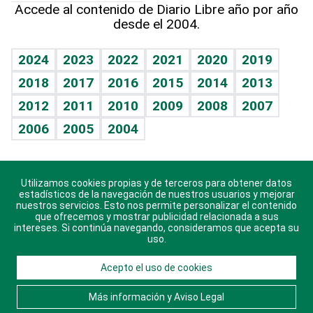
Cumpleaños
Accede al contenido de Diario Libre año por año
desde el 2004.
Diario de nutrición
BRV
Mundo gamer
RSS
Vida y familia
TBT Deportivo
Guía del dinero
Horóscopos
2024
2023
2022
2021
2020
2019
Eñe
2018
2017
2016
2015
2014
2013
Crucigramas
2012
2011
2010
2009
2008
2007
Celebrando la vida
2006
2005
2004
Sin complejos
En pocas palabras
Utilizamos cookies propias y de terceros para obtener datos
Descarga nuestras aplicaciones para Android, iOS y
Escuchando al corazón
estadísticos de la navegación de nuestros usuarios y mejorar
sistema Huawei.
nuestros servicios. Esto nos permite personalizar el contenido
que ofrecemos y mostrar publicidad relacionada a sus
Economía Personal
intereses. Si continúa navegando, consideramos que acepta su
uso.
Consulta Libre
Acepto el uso de cookies
© 2021 Diario Libre, todos los derechos reservados.
Consulta el
Aviso Legal
. Ponte en
Contacto
con
Más información y Aviso Legal
nosotros y conoce más sobre Diario Libre