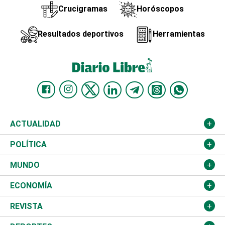
Crucigramas
Horóscopos
Resultados deportivos
Herramientas
ACTUALIDAD
Nacional
POLÍTICA
Ciudad
Partidos
MUNDO
Educación
JCE
Estados Unidos
ECONOMÍA
Salud
TSE
América Latina
Finanzas
REVISTA
Justicia