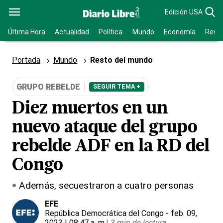
Edición USA
Última Hora
Actualidad
Política
Mundo
Economía
Revis
Portada
Mundo
Resto del mundo
GRUPO REBELDE
SEGUIR TEMA +
Diez muertos en un
nuevo ataque del grupo
rebelde ADF en la RD del
Congo
Además, secuestraron a cuatro personas
EFE
República Democrática del Congo
- feb. 09,
2023 | 08:47 a. m.
|
3 min de lectura